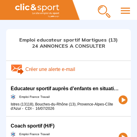
menu
Emploi educateur sportif Martigues (13)
24 ANNONCES A CONSULTER
Créer une alerte e-mail
Éducateur sportif auprès d'enfants en situation de handicap/TSA (H/F)
Emploi France Travail
Istres (13118), Bouches-du-Rhône (13), Provence-Alpes-Côte
d'Azur
-
CDI
-
16/07/2026
Coach sportif (H/F)
Emploi France Travail