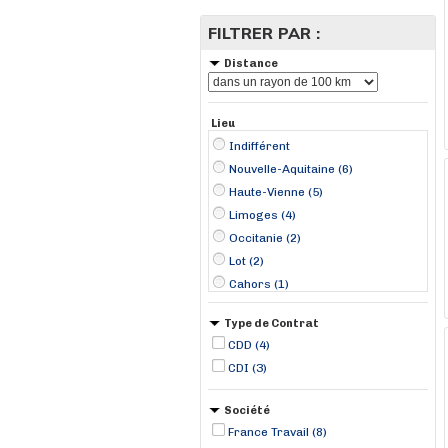
FILTRER PAR :
Distance
Lieu
Indifférent
Nouvelle-Aquitaine (6)
Haute-Vienne (5)
Limoges (4)
Occitanie (2)
Lot (2)
Cahors (1)
Figeac (1)
Type de Contrat
Périgueux (1)
CDD (4)
Saint-Yrieix-la-Perche (1)
CDI (3)
Société
France Travail (8)