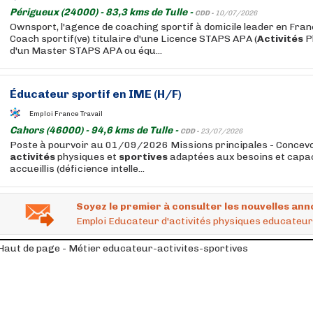
Périgueux (24000) - 83,3 kms de Tulle -
CDD -
10/07/2026
Ownsport, l'agence de coaching sportif à domicile leader en Fra
Coach sportif(ve) titulaire d'une Licence STAPS APA (
Activités
P
d'un Master STAPS APA ou équ...
Éducateur
sportif en IME (H/F)
Emploi France Travail
Cahors (46000) - 94,6 kms de Tulle -
CDD -
23/07/2026
Poste à pourvoir au 01/09/2026 Missions principales - Concevo
activités
physiques et
sportives
adaptées aux besoins et capac
accueillis (déficience intelle...
Soyez le premier à consulter les nouvelles ann
Emploi Educateur d'activités physiques educateur a
Haut de page - Métier educateur-activites-sportives