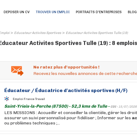
DEPOSER UN CV
TROUVER UN EMPLOI
PORTRAITS D'ENTREPRISES
BLOG
>
>
Emploi
Educateur Activites Sportives
Educateur Activites Sportives Tulle (19)
Educateur Activites Sportives Tulle (19) : 8 emploi
Ne ratez plus d'opportunités !
Recevez les nouvelles annonces de cette recherche
Éducateur
/
Éducatrice
d'activités
sportives
(H/F)
Emploi France Travail
Saint-Yrieix-la-Perche (87500) - 52,3 kms de Tulle -
CDI -
15/07/2026
LES MISSIONS : Accueillir et conseiller la clientèle, gérer les droi
assurer un suivi personnalisé pour fidéliser ; Informer sur les
ac
ou problèmes techniques ;...