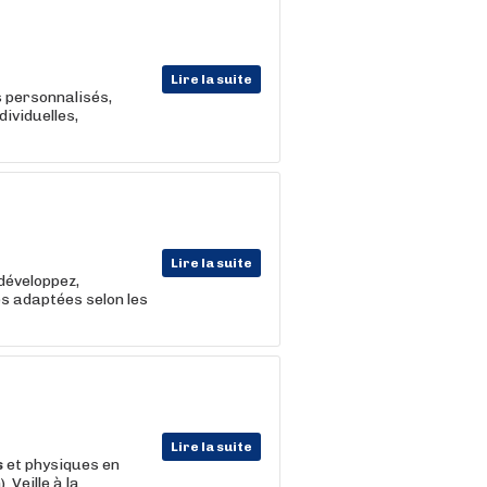
Lire la suite
 personnalisés,
ividuelles,
Lire la suite
 développez,
s adaptées selon les
Lire la suite
s
et physiques en
 Veille à la