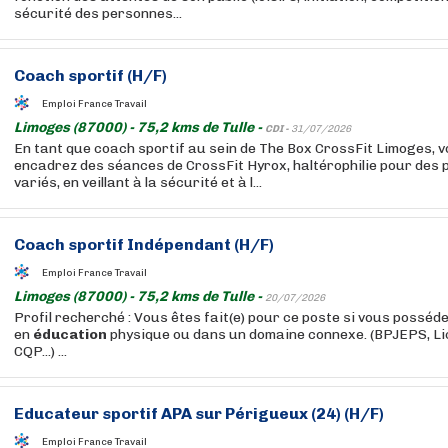
sécurité des personnes...
Coach sportif (H/F)
Emploi France Travail
Limoges (87000) - 75,2 kms de Tulle -
CDI -
31/07/2026
En tant que coach sportif au sein de The Box CrossFit Limoges, 
encadrez des séances de CrossFit Hyrox, haltérophilie pour des 
variés, en veillant à la sécurité et à l...
Coach sportif Indépendant (H/F)
Emploi France Travail
Limoges (87000) - 75,2 kms de Tulle -
20/07/2026
Profil recherché : Vous êtes fait(e) pour ce poste si vous posséd
en
éducation
physique ou dans un domaine connexe. (BPJEPS, L
CQP...) ...
Educateur
sportif APA sur Périgueux (24) (H/F)
Emploi France Travail