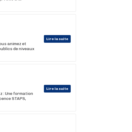
Lire la suite
vous animez et
publics de niveaux
Lire la suite
ez : Une formation
icence STAPS,