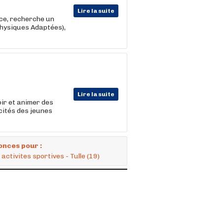
Lire la suite
nce, recherche un
hysiques Adaptées),
Lire la suite
ir et animer des
ités des jeunes
onces pour :
ctivites sportives - Tulle (19)