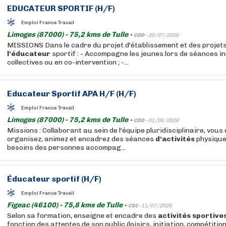
EDUCATEUR
SPORTIF (H/F)
Emploi France Travail
Limoges (87000) - 75,2 kms de Tulle -
CDD -
20/07/2026
MISSIONS Dans le cadre du projet d'établissement et des projets
l'éducateur
sportif : - Accompagne les jeunes lors de séances ind
collectives ou en co-intervention ; -...
Educateur
Sportif APA H/F (H/F)
Emploi France Travail
Limoges (87000) - 75,2 kms de Tulle -
CDD -
01/08/2026
Missions : Collaborant au sein de l'équipe pluridisciplinaire, vous
organisez, animez et encadrez des séances
d'activités
physique
besoins des personnes accompag...
Éducateur
sportif (H/F)
Emploi France Travail
Figeac (46100) - 75,8 kms de Tulle -
CDI -
11/07/2026
Selon sa formation, enseigne et encadre des
activités
sportive
fonction des attentes de son public (loisirs, initiation, compétition).