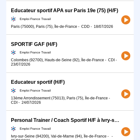
Educateur sportif APA sur Paris 19e (75) (H/F)
Emploi France Travail
Paris (75000), Paris (75), Île-de-France
-
CDD
-
18/07/2026
SPORTIF GAF (H/F)
Emploi France Travail
Colombes (92700), Hauts-de-Seine (92), Île-de-France
-
CDI
-
23/07/2026
Educateur sportif (H/F)
Emploi France Travail
13ème Arrondissement (75013), Paris (75), Île-de-France
-
CDI
-
24/07/2026
Personal Trainer / Coach Sportif H/F à Ivry-sur-Seine (94) (H/F)
Emploi France Travail
Ivry-sur-Seine (94200), Val-de-Marne (94), Île-de-France
-
-