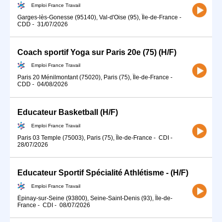
Emploi France Travail
Garges-lès-Gonesse (95140), Val-d'Oise (95), Île-de-France
-
CDD
-
31/07/2026
Coach sportif Yoga sur Paris 20e (75) (H/F)
Emploi France Travail
Paris 20 Ménilmontant (75020), Paris (75), Île-de-France
-
CDD
-
04/08/2026
Educateur Basketball (H/F)
Emploi France Travail
Paris 03 Temple (75003), Paris (75), Île-de-France
-
CDI
-
28/07/2026
Educateur Sportif Spécialité Athlétisme - (H/F)
Emploi France Travail
Épinay-sur-Seine (93800), Seine-Saint-Denis (93), Île-de-
France
-
CDI
-
08/07/2026