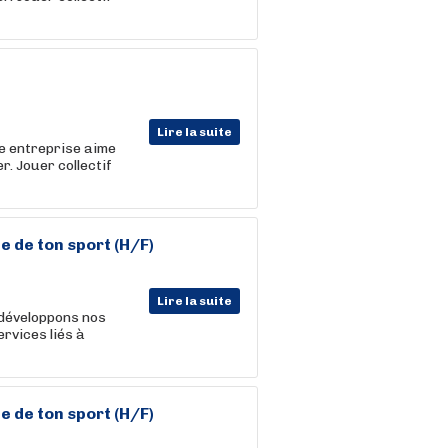
Lire la suite
re entreprise aime
er. Jouer collectif
e de ton
sport
(H/F)
Lire la suite
 développons nos
rvices liés à
e de ton
sport
(H/F)