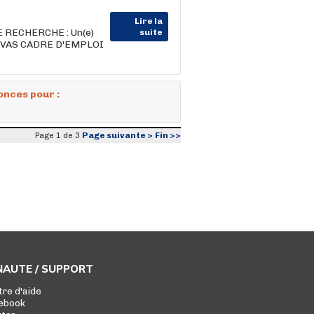
Lire la
RECHERCHE : Un(e)
suite
PRIVAS CADRE D'EMPLOI
onces pour :
Page suivante >
Fin >>
Page 1 de 3
AUTE / SUPPORT
tre d'aide
ebook