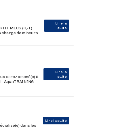
Lire la
ORTIF MECS (H/F)
suite
en charge de mineurs
Lire la
ous serez amené(e) à :
suite
M - AquaTRAINING -
Lire la suite
cialisé(e) dans les