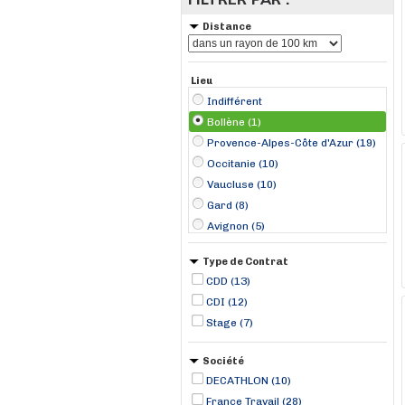
Distance
Lieu
Indifférent
Bollène (1)
Provence-Alpes-Côte d'Azur (19)
Occitanie (10)
Vaucluse (10)
Gard (8)
Avignon (5)
Privas (3)
Type de Contrat
Le Pontet (2)
CDD (13)
Manosque (2)
CDI (12)
Miramas (2)
Stage (7)
Nîmes (2)
Saint-Martin-de-Crau (2)
Société
Alès (1)
DECATHLON (10)
Apt (1)
France Travail (28)