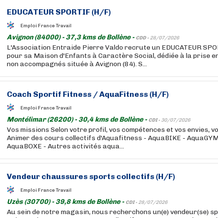
EDUCATEUR SPORTIF (H/F)
Emploi France Travail
Avignon (84000) - 37,3 kms de Bollène -
CDD -
28/07/2026
L'Association Entraide Pierre Valdo recrute un EDUCATEUR SP
pour sa Maison d'Enfants à Caractère Social, dédiée à la prise 
non accompagnés située à Avignon (84). S...
Coach Sportif Fitness / AquaFitness (H/F)
Emploi France Travail
Montélimar (26200) - 30,4 kms de Bollène -
CDI -
30/07/2026
Vos missions Selon votre profil, vos compétences et vos envies, v
Animer des cours collectifs d'Aquafitness - AquaBIKE - AquaGY
AquaBOXE - Autres activités aqua...
Vendeur chaussures
sports
collectifs (H/F)
Emploi France Travail
Uzès (30700) - 39,8 kms de Bollène -
CDI -
28/07/2026
Au sein de notre magasin, nous recherchons un(e) vendeur(se) spé