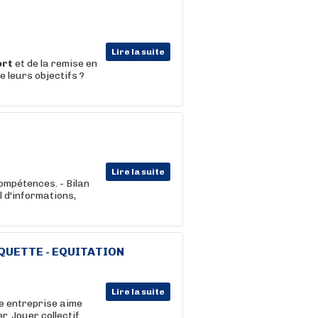
Lire la suite
ort
et de la remise en
 leurs objectifs ?
Lire la suite
ompétences. - Bilan
 d'informations,
QUETTE - EQUITATION
Lire la suite
re entreprise aime
er. Jouer collectif