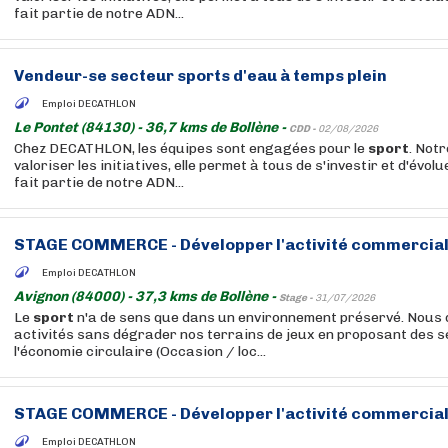
fait partie de notre ADN...
Vendeur-se secteur
sports
d'eau à temps plein
Emploi DECATHLON
Le Pontet (84130) - 36,7 kms de Bollène -
CDD -
02/08/2026
Chez DECATHLON, les équipes sont engagées pour le
sport
. Not
valoriser les initiatives, elle permet à tous de s'investir et d'évolu
fait partie de notre ADN...
STAGE COMMERCE - Développer l'activité commercial
Emploi DECATHLON
Avignon (84000) - 37,3 kms de Bollène -
Stage -
31/07/2026
Le
sport
n'a de sens que dans un environnement préservé. Nous
activités sans dégrader nos terrains de jeux en proposant des se
l'économie circulaire (Occasion / loc...
STAGE COMMERCE - Développer l'activité commercial
Emploi DECATHLON