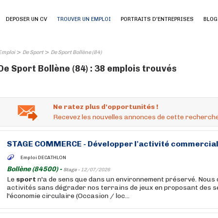
DEPOSER UN CV
TROUVER UN EMPLOI
PORTRAITS D'ENTREPRISES
BLOG
>
>
Emploi
De Sport
De Sport Bollène (84)
De Sport Bollène (84) : 38 emplois trouvés
Ne ratez plus d'opportunités !
Recevez les nouvelles annonces de cette recherche
STAGE COMMERCE - Développer l'activité commercial
Emploi DECATHLON
Bollène (84500) -
Stage -
12/07/2026
Le
sport
n'a de sens que dans un environnement préservé. Nous
activités sans dégrader nos terrains de jeux en proposant des se
l'économie circulaire (Occasion / loc...