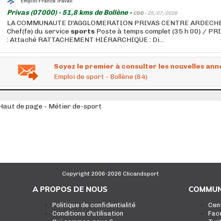
Emploi France Travail
Privas (07000) - 51,8 kms de Bollène -
CDD -
25/07/2026
LA COMMUNAUTE D'AGGLOMERATION PRIVAS CENTRE ARDECHE 
Chef(fe) du service
sports
Poste à temps complet (35 h 00) / 
: Attaché RATTACHEMENT HIÉRARCHIQUE : Di...
Soyez le premier à consulter les nouvelles ann
Emploi de sport - Bollène (84)
Haut de page - Métier de-sport
Copyright 2006-2026 Clicandsport
A PROPOS DE NOUS
COMMUN
Politique de confidentialité
Cen
Conditions d'utilisation
Fac