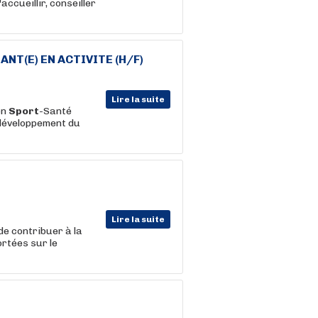
accueillir, conseiller
NT(E) EN ACTIVITE (H/F)
Lire la suite
on
Sport
-Santé
développement du
Lire la suite
de contribuer à la
rtées sur le