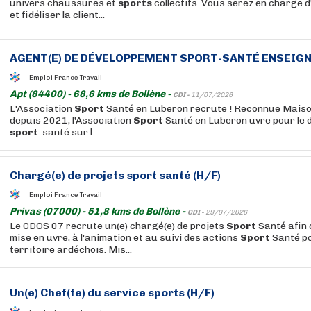
univers chaussures et
sports
collectifs. Vous serez en charge d'
et fidéliser la client...
AGENT(E) DE DÉVELOPPEMENT
SPORT
-SANTÉ ENSEIGNA
Emploi France Travail
Apt (84400) - 68,6 kms de Bollène -
CDI -
11/07/2026
L'Association
Sport
Santé en Luberon recrute ! Reconnue Mais
depuis 2021, l'Association
Sport
Santé en Luberon uvre pour le 
sport
-santé sur l...
Chargé(e) de projets
sport
santé (H/F)
Emploi France Travail
Privas (07000) - 51,8 kms de Bollène -
CDI -
29/07/2026
Le CDOS 07 recrute un(e) chargé(e) de projets
Sport
Santé afin 
mise en uvre, à l'animation et au suivi des actions
Sport
Santé po
territoire ardéchois. Mis...
Un(e) Chef(fe) du service
sports
(H/F)