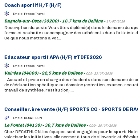
Coach sportif H/F (H/F)
Emploi France Travail
Bagnols-sur-Cèze (30200) - 16,7 kms de Bollène -
17/07/2026
Description du poste Vous êtes diplômé(e) dans le domaine du
sp
forme et souhaitez accompagner des adhérents dans l'atteinte de
Ce que nous mettons à vot...
Educateur sportif APA (H/F) #TDFE2026
Emploi France Travail
Valréas (84600) - 22,5 kms de Bollène -
CDI -
23/07/2026
- Accueil et prise en charge des résidents dans son domaine de c
de rééducation spécifique au domaine (entretien, examen, recueil
travail de synthèse, restitution). ...
Conseiller.ère vente (H/F)
SPORTS
CO -
SPORTS
DE RA
Emploi DECATHLON
Le Pontet (84130) - 36,7 kms de Bollène -
CDD -
28/07/2026
Chez DECATHLON, les équipes sont engagées pour le
sport
. Not
valoriser les initiatives, elle permet à tous de s'investir et d'évolu