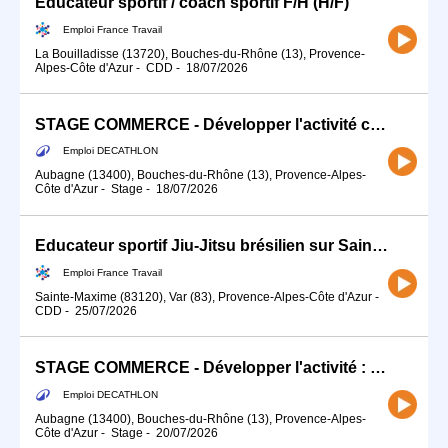
Éducateur sportif / coach sportif F/H (H/F)
Emploi France Travail
La Bouilladisse (13720), Bouches-du-Rhône (13), Provence-
Alpes-Côte d'Azur
-
CDD
-
18/07/2026
STAGE COMMERCE - Développer l'activité commerciale de ton sport (H/F)
Emploi DECATHLON
Aubagne (13400), Bouches-du-Rhône (13), Provence-Alpes-
Côte d'Azur
-
Stage
-
18/07/2026
Educateur sportif Jiu-Jitsu brésilien sur Sainte-Maxime (83) (H/F)
Emploi France Travail
Sainte-Maxime (83120), Var (83), Provence-Alpes-Côte d'Azur
-
CDD
-
25/07/2026
STAGE COMMERCE - Développer l'activité : Sports Co, Raquettes Golf (H/F)
Emploi DECATHLON
Aubagne (13400), Bouches-du-Rhône (13), Provence-Alpes-
Côte d'Azur
-
Stage
-
20/07/2026