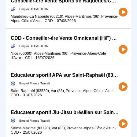
Conseiller-ère Vente Sports de Raquettes/Collectifs - CDD Saison (Juillet-Août)
Emploi DECATHLON
Mandelieu-La Napoule (06210), Alpes-Maritimes (06), Provence-
Alpes-Côte d'Azur
-
CDD
-
07/08/2026
CDD - Conseiller-ère Vente Omnicanal (H/F) sports d'eau
Emploi DECATHLON
Nice (06000), Alpes-Maritimes (06), Provence-Alpes-Côte
d'Azur
-
CDI
-
16/07/2026
Educateur sportif APA sur Saint-Raphaël (83) (H/F)
Emploi France Travail
Saint-Raphaël (83530), Var (83), Provence-Alpes-Côte d'Azur
-
CDD
-
31/07/2026
Educateur sportif Jiu-Jitsu brésilien sur Sainte-Maxime (83) (H/F)
Emploi France Travail
Sainte-Maxime (83120), Var (83), Provence-Alpes-Côte d'Azur
-
CDD
-
25/07/2026