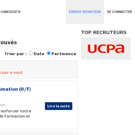
 CANDIDATS
ESPACE RECRUTEUR
SE CONNECTER
TOP RECRUTEURS
trouvés
Trier par :
Date
Pertinence
 par e-mail
imation (H/F)
026
Lire la suite
 renforcer notre
ôle Formation et