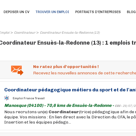
DEPOSER UN CV
TROUVER UN EMPLOI
PORTRAITS D'ENTREPRISES
BLOG
>
>
Emploi
Coordinateur
Coordinateur Ensuès-la-Redonne (13)
Coordinateur Ensuès-la-Redonne (13) : 1 emplois 
Ne ratez plus d'opportunités !
Recevez les nouvelles annonces de cette recherche
Coordinateur
pédagogique métiers du sport et de l'an
Emploi France Travail
Manosque (04100) - 70,6 kms de Ensuès-la-Redonne -
CDI -
29/07/2
Nous recrutons un(e)
Coordinateur
(trice) pédagogique afin de
équipe. Vos missions : En lien direct avec la Direction du CFA, le p
Insertion et les équipes pédago...