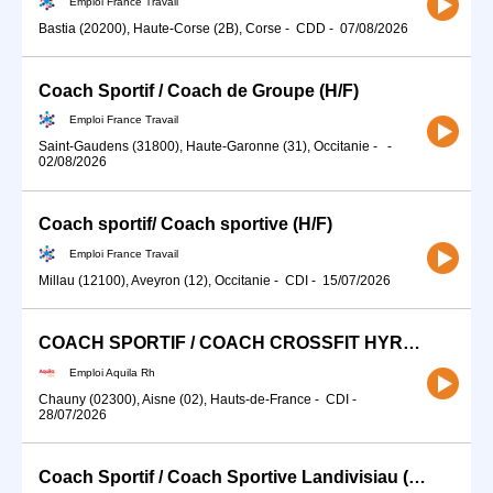
Emploi France Travail
Bastia (20200), Haute-Corse (2B), Corse
-
CDD
-
07/08/2026
Coach Sportif / Coach de Groupe (H/F)
Emploi France Travail
Saint-Gaudens (31800), Haute-Garonne (31), Occitanie
-
-
02/08/2026
Coach sportif/ Coach sportive (H/F)
Emploi France Travail
Millau (12100), Aveyron (12), Occitanie
-
CDI
-
15/07/2026
COACH SPORTIF / COACH CROSSFIT HYROX (H/F)
Emploi Aquila Rh
Chauny (02300), Aisne (02), Hauts-de-France
-
CDI
-
28/07/2026
Coach Sportif / Coach Sportive Landivisiau (H/F)