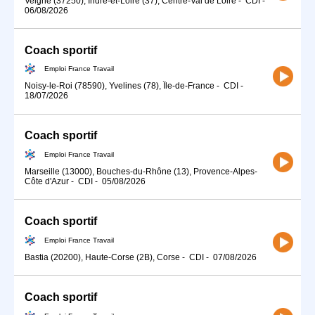
Veigné (37250), Indre-et-Loire (37), Centre-Val de Loire
-
CDI
-
06/08/2026
Coach sportif
Emploi France Travail
Noisy-le-Roi (78590), Yvelines (78), Île-de-France
-
CDI
-
18/07/2026
Coach sportif
Emploi France Travail
Marseille (13000), Bouches-du-Rhône (13), Provence-Alpes-
Côte d'Azur
-
CDI
-
05/08/2026
Coach sportif
Emploi France Travail
Bastia (20200), Haute-Corse (2B), Corse
-
CDI
-
07/08/2026
Coach sportif