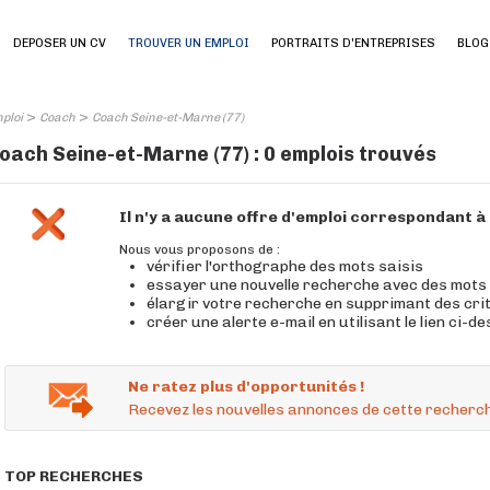
DEPOSER UN CV
TROUVER UN EMPLOI
PORTRAITS D'ENTREPRISES
BLOG
>
>
ploi
Coach
Coach Seine-et-Marne (77)
oach Seine-et-Marne (77) : 0 emplois trouvés
Il n'y a aucune offre d'emploi correspondant 
Nous vous proposons de :
vérifier l'orthographe des mots saisis
essayer une nouvelle recherche avec des mots
élargir votre recherche en supprimant des cri
créer une alerte e-mail en utilisant le lien ci-d
Ne ratez plus d'opportunités !
Recevez les nouvelles annonces de cette recherch
TOP RECHERCHES