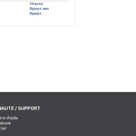
Chasse
Bpjeps aan
Bpjeps
AUTE / SUPPORT
tre d'aide
ebook
tter