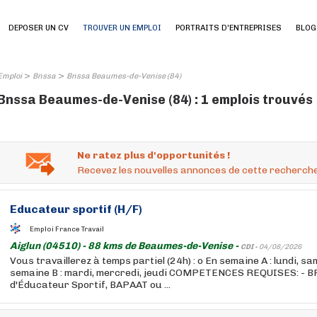
DEPOSER UN CV
TROUVER UN EMPLOI
PORTRAITS D'ENTREPRISES
BLOG
>
>
Emploi
Bnssa
Bnssa Beaumes-de-Venise (84)
Bnssa Beaumes-de-Venise (84) : 1 emplois trouvés
Ne ratez plus d'opportunités !
Recevez les nouvelles annonces de cette recherche
Educateur sportif (H/F)
Emploi France Travail
Aiglun (04510) - 88 kms de Beaumes-de-Venise -
CDI -
04/08/2026
Vous travaillerez à temps partiel (24h) : o En semaine A : lundi, s
semaine B : mardi, mercredi, jeudi COMPETENCES REQUISES: - BP
d'Éducateur Sportif, BAPAAT ou ...