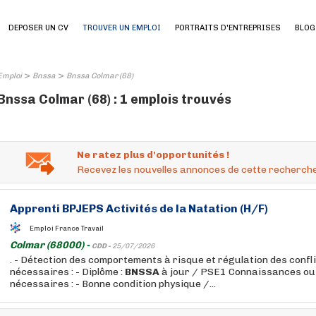
DEPOSER UN CV
TROUVER UN EMPLOI
PORTRAITS D'ENTREPRISES
BLOG
>
>
Emploi
Bnssa
Bnssa Colmar (68)
Bnssa Colmar (68) : 1 emplois trouvés
Ne ratez plus d'opportunités !
Recevez les nouvelles annonces de cette recherche
Apprenti BPJEPS Activités de la Natation (H/F)
Emploi France Travail
Colmar (68000) -
CDD -
25/07/2026
. - Détection des comportements à risque et régulation des confl
nécessaires : - Diplôme :
BNSSA
à jour / PSE1 Connaissances ou
nécessaires : - Bonne condition physique /...