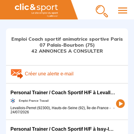
menu
Emploi Coach sportif animatrice sportive Paris
07 Palais-Bourbon (75)
42 ANNONCES A CONSULTER
Créer une alerte e-mail
Personal Trainer / Coach Sportif H/F à Levallois-Perret (92) (H/F)
Emploi France Travail
Levallois-Perret (92300), Hauts-de-Seine (92), Île-de-France
-
-
24/07/2026
Personal Trainer / Coach Sportif H/F à Issy-les-Moulineaux (92) (H/F)