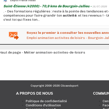
Emploi France Travail
Saint-Étienne (42000) - 70,9 kms de Bourgoin-Jallieu -
16/07/2026
. - Des formations régulières : reste à la pointe des tendances et
compétences pour faire grandir ton
activité
. et tes revenus ! - U
c'est toi qui fixes ton...
Soyez le premier à consulter les nouvelles ann
Emploi animation activites de loisirs - Bourgoin-Jal
Haut de page - Métier animation-activites-de-loisirs
Copyright 2006-2026 Clicandsport
A PROPOS DE NOUS
COMMUN
Politique de confidentialité
Cen
Conditions d'utilisation
Fac