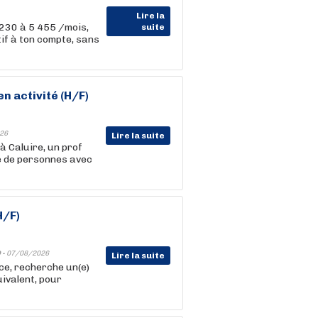
Lire la
230 à 5 455 /mois,
suite
if à ton compte, sans
 en
activité
(H/F)
26
Lire la suite
à Caluire, un prof
ne de personnes avec
H/F)
 -
07/08/2026
Lire la suite
ce, recherche un(e)
uivalent, pour