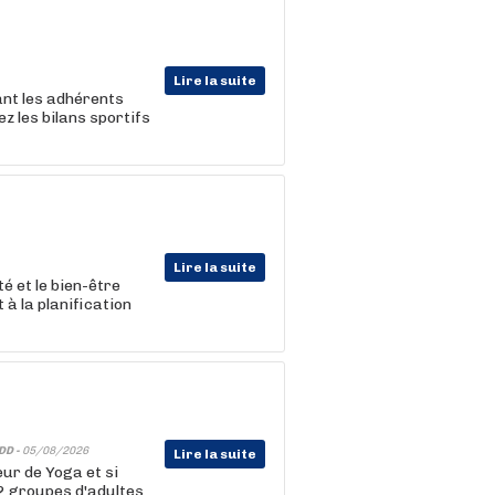
Lire la suite
nt les adhérents
z les bilans sportifs
Lire la suite
 et le bien-être
 à la planification
DD -
05/08/2026
Lire la suite
eur de Yoga et si
(2 groupes d'adultes