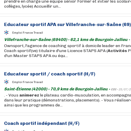
prendre en charge une équipe sénior Former et initier les scolair
collèges, lycée) Accueillir un...
Educateur sportif APA sur Villefranche-sur-Saône (69)
Emploi France Travail
Villefranche-sur-Saône (69400) - 62,1 kms de Bourgoin-Jallieu -
Ownsport, l'agence de coaching sportif à domicile leader en Fra
Coach sportif(ve) titulaire d'une Licence STAPS APA (
Activités
P
d'un Master STAPS APA ou équ...
Educateur sportif / coach sportif (H/F)
Emploi France Travail
Saint-Étienne (42000) - 70,9 kms de Bourgoin-Jallieu -
CDI -
25/07/2
. - Vous
animerez
le plateau cardio-musculation, en accompagna
dans leur pratique (démonstrations, placements). - Vous réalisere
ainsi que les programmes de...
Coach sportif indépendant (H/F)