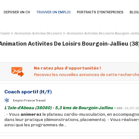
DEPOSER UN CV
TROUVER UN EMPLOI
PORTRAITS D'ENTREPRISES
BLOG
>
>
Emploi
Animation Activites De Loisirs
Animation Activites De Loisirs Bourgoin-Jallie
Animation Activites De Loisirs Bourgoin-Jallieu (38
Ne ratez plus d'opportunités !
Recevez les nouvelles annonces de cette recherche
Coach sportif (H/F)
Emploi France Travail
L'Isle-d'Abeau (38080) - 5,3 kms de Bourgoin-Jallieu -
CDI -
24/07/2
. - Vous
animerez
le plateau cardio-musculation, en accompagna
dans leur pratique (démonstrations, placements). - Vous réalisere
ainsi que les programmes de...