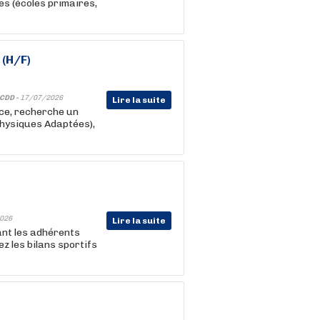
es (écoles primaires,
 (H/F)
CDD -
17/07/2026
Lire la suite
nce, recherche un
hysiques Adaptées),
026
Lire la suite
nt les adhérents
z les bilans sportifs