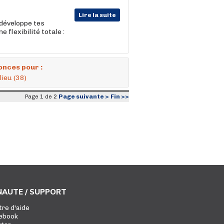
Lire la suite
 développe tes
ne flexibilité totale :
onces pour :
lieu (38)
Page suivante >
Fin >>
Page 1 de 2
AUTE / SUPPORT
tre d'aide
ebook