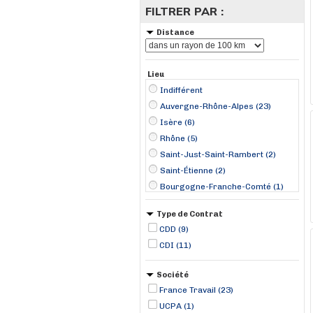
FILTRER PAR :
Distance
Lieu
Indifférent
Auvergne-Rhône-Alpes (23)
Isère (6)
Rhône (5)
Saint-Just-Saint-Rambert (2)
Saint-Étienne (2)
Bourgogne-Franche-Comté (1)
Caluire-et-Cuire (1)
Type de Contrat
Chambéry (1)
CDD (9)
Charvieu-Chavagneux (1)
CDI (11)
Chassieu (1)
Corbas (1)
Société
Fallavier (1)
France Travail (23)
Faverges (1)
UCPA (1)