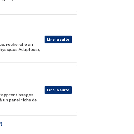
Lire la suite
nce, recherche un
hysiques Adaptées),
Lire la suite
 d'apprentissages
 un panel riche de
F)