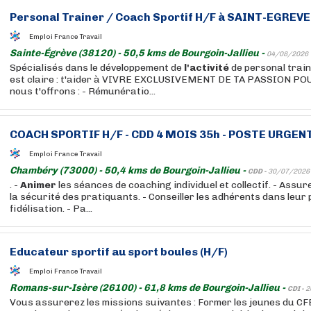
Personal Trainer / Coach Sportif H/F à SAINT-EGREVE
Emploi France Travail
Sainte-Égrève (38120) - 50,5 kms de Bourgoin-Jallieu -
04/08/2026
Spécialisés dans le développement de
l'activité
de personal train
est claire : t'aider à VIVRE EXCLUSIVEMENT DE TA PASSION PO
nous t'offrons : - Rémunératio...
COACH SPORTIF H/F - CDD 4 MOIS 35h - POSTE URGEN
Emploi France Travail
Chambéry (73000) - 50,4 kms de Bourgoin-Jallieu -
CDD -
30/07/2026
. -
Animer
les séances de coaching individuel et collectif. - Assure
la sécurité des pratiquants. - Conseiller les adhérents dans leur
fidélisation. - Pa...
Educateur sportif au sport boules (H/F)
Emploi France Travail
Romans-sur-Isère (26100) - 61,8 kms de Bourgoin-Jallieu -
CDI -
2
Vous assurerez les missions suivantes : Former les jeunes du CF