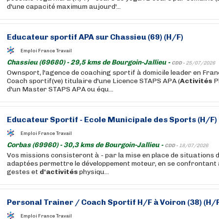
d'une capacité maximum aujourd'...
Educateur sportif APA sur Chassieu (69) (H/F)
Emploi France Travail
Chassieu (69680) - 29,5 kms de Bourgoin-Jallieu -
CDD -
25/07/2026
Ownsport, l'agence de coaching sportif à domicile leader en Fra
Coach sportif(ve) titulaire d'une Licence STAPS APA (
Activités
P
d'un Master STAPS APA ou équ...
Educateur Sportif - Ecole Municipale des Sports (H/F)
Emploi France Travail
Corbas (69960) - 30,3 kms de Bourgoin-Jallieu -
CDD -
18/07/2026
Vos missions consisteront à - par la mise en place de situations
adaptées permettre le développement moteur, en se confrontant à
gestes et
d'activités
physiqu...
Personal Trainer / Coach Sportif H/F à Voiron (38) (H/
Emploi France Travail