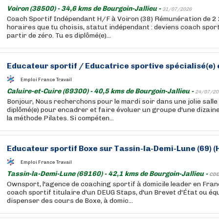
Voiron (38500) - 34,6 kms de Bourgoin-Jallieu -
31/07/2026
Coach Sportif Indépendant H/F à Voiron (38) Rémunération de 2 
horaires que tu choisis, statut indépendant : deviens coach sport
partir de zéro. Tu es diplômé(e)...
Educateur sportif / Educatrice sportive spécialisé(e)
Emploi France Travail
Caluire-et-Cuire (69300) - 40,5 kms de Bourgoin-Jallieu -
24/07/20
Bonjour, Nous recherchons pour le mardi soir dans une jolie salle 
diplômé(e) pour encadrer et faire évoluer un groupe d'une dizai
la méthode Pilates. Si compéten...
Educateur sportif Boxe sur Tassin-la-Demi-Lune (69) (
Emploi France Travail
Tassin-la-Demi-Lune (69160) - 42,1 kms de Bourgoin-Jallieu -
CDD
Ownsport, l'agence de coaching sportif à domicile leader en Fran
coach sportif titulaire d'un DEUG Staps, d'un Brevet d'État ou éq
dispenser des cours de Boxe, à domic...