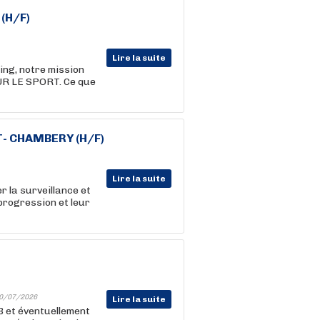
 (H/F)
Lire la suite
ing, notre mission
UR LE SPORT. Ce que
T- CHAMBERY (H/F)
Lire la suite
r la surveillance et
 progression et leur
0/07/2026
Lire la suite
B et éventuellement