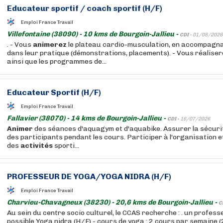
Educateur sportif / coach sportif (H/F)
Emploi France Travail
Villefontaine (38090) - 10 kms de Bourgoin-Jallieu -
CDI -
01/08/2026
. - Vous
animerez
le plateau cardio-musculation, en accompagna
dans leur pratique (démonstrations, placements). - Vous réalisere
ainsi que les programmes de...
Educateur Sportif (H/F)
Emploi France Travail
Fallavier (38070) - 14 kms de Bourgoin-Jallieu -
CDI -
16/07/2026
Animer
des séances d'aquagym et d'aquabike. Assurer la sécurité
des participants pendant les cours. Participer à l'organisation et
des
activités
sporti...
PROFESSEUR DE YOGA/YOGA NIDRA (H/F)
Emploi France Travail
Charvieu-Chavagneux (38230) - 20,6 kms de Bourgoin-Jallieu -
C
Au sein du centre socio culturel, le CCAS recherche : . un profess
possible Yoga nidra (H/F) - cours de yoga : 2 cours par semaine 