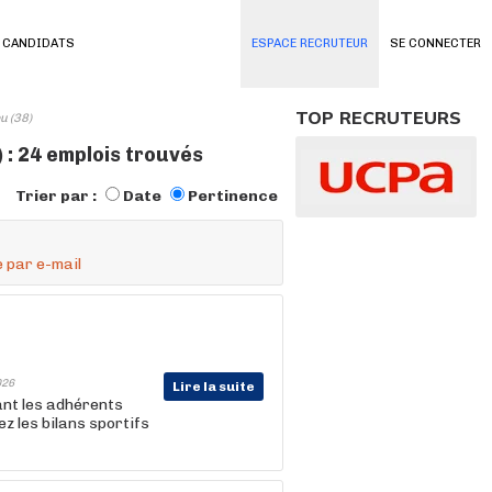
 CANDIDATS
ESPACE RECRUTEUR
SE CONNECTER
TOP RECRUTEURS
u (38)
) : 24 emplois trouvés
Trier par :
Date
Pertinence
 par e-mail
026
Lire la suite
nt les adhérents
z les bilans sportifs