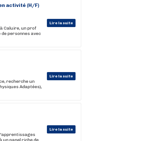
 en
activité
(H/F)
Lire la suite
à Caluire, un prof
ne de personnes avec
Lire la suite
nce, recherche un
hysiques Adaptées),
Lire la suite
 d'apprentissages
 un panel riche de