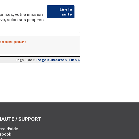
Lire la
prises, votre mission
suite
e, selon ses propres
onces pour :
Page suivante >
Fin >>
Page 1 de 2
AUTE / SUPPORT
tre d'aide
ebook