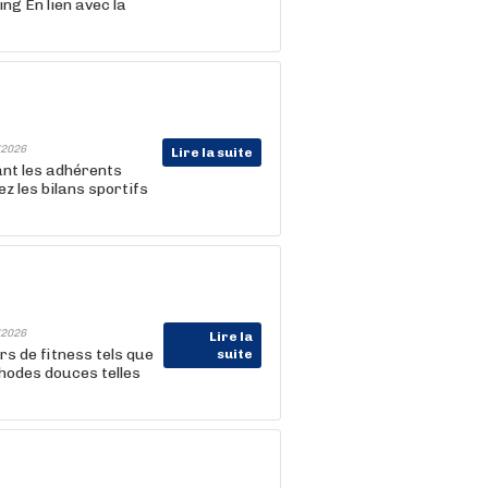
ng En lien avec la
2026
Lire la suite
nt les adhérents
z les bilans sportifs
2026
Lire la
s de fitness tels que
suite
thodes douces telles