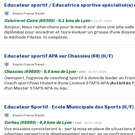
Educateur sportif / Educatrice sportive spécialisé(e)
Emploi France Travail
Caluire-et-Cuire (69300) - 5,1 kms de Lyon -
24/07/2026
Bonjour, Nous recherchons pour le mardi soir dans une jolie salle 
diplômé(e) pour encadrer et faire évoluer un groupe d'une dizai
la méthode Pilates. Si compéten...
Educateur sportif APA sur Chassieu (69) (H/F)
Emploi France Travail
Chassieu (69680) - 9,6 kms de Lyon -
CDD -
25/07/2026
Ownsport, l'agence de coaching sportif à domicile leader en Fra
Coach sportif(ve) titulaire d'une Licence STAPS APA (
Activités
P
d'un Master STAPS APA ou équ...
Educateur Sportif - Ecole Municipale des Sports (H/F)
Emploi France Travail
Corbas (69960) - 9,9 kms de Lyon -
CDD -
18/07/2026
Vos missions consisteront à - par la mise en place de situations
adaptées permettre le développement moteur, en se confrontant à