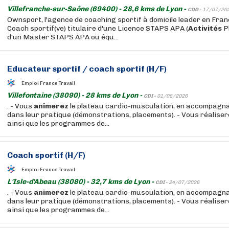
Villefranche-sur-Saône (69400) - 28,6 kms de Lyon -
CDD -
17/07/20
Ownsport, l'agence de coaching sportif à domicile leader en Fra
Coach sportif(ve) titulaire d'une Licence STAPS APA (
Activités
P
d'un Master STAPS APA ou équ...
Educateur sportif / coach sportif (H/F)
Emploi France Travail
Villefontaine (38090) - 28 kms de Lyon -
CDI -
01/08/2026
. - Vous
animerez
le plateau cardio-musculation, en accompagna
dans leur pratique (démonstrations, placements). - Vous réalisere
ainsi que les programmes de...
Coach sportif (H/F)
Emploi France Travail
L'Isle-d'Abeau (38080) - 32,7 kms de Lyon -
CDI -
24/07/2026
. - Vous
animerez
le plateau cardio-musculation, en accompagna
dans leur pratique (démonstrations, placements). - Vous réalisere
ainsi que les programmes de...