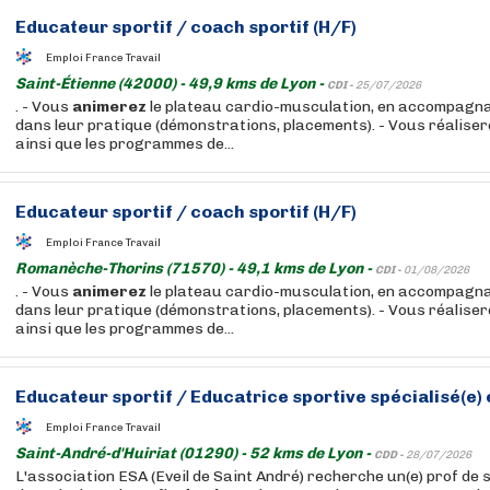
Educateur sportif / coach sportif (H/F)
Emploi France Travail
Saint-Étienne (42000) - 49,9 kms de Lyon -
CDI -
25/07/2026
. - Vous
animerez
le plateau cardio-musculation, en accompagna
dans leur pratique (démonstrations, placements). - Vous réalisere
ainsi que les programmes de...
Educateur sportif / coach sportif (H/F)
Emploi France Travail
Romanèche-Thorins (71570) - 49,1 kms de Lyon -
CDI -
01/08/2026
. - Vous
animerez
le plateau cardio-musculation, en accompagna
dans leur pratique (démonstrations, placements). - Vous réalisere
ainsi que les programmes de...
Educateur sportif / Educatrice sportive spécialisé(e)
Emploi France Travail
Saint-André-d'Huiriat (01290) - 52 kms de Lyon -
CDD -
28/07/2026
L'association ESA (Eveil de Saint André) recherche un(e) prof de 