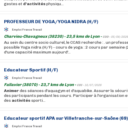
gestes et
d'activités
physiqu...
PROFESSEUR DE YOGA/YOGA NIDRA (H/F)
Emploi France Travail
Charvieu-Chavagneux (38230) - 23,5 kms de Lyon -
CDD -
05/08/2026
Au sein du centre socio culturel, le CCAS recherche : . un profess
possible Yoga nidra (H/F) - cours de yoga : 2 cours par semaine 
d'une capacité maximum aujourd'...
Educateur Sportif (H/F)
Emploi France Travail
Fallavier (38070) - 23,7 kms de Lyon -
CDI -
16/07/2026
Animer
des séances d'aquagym et d'aquabike. Assurer la sécurité
des participants pendant les cours. Participer à l'organisation et
des
activités
sporti...
Educateur sportif APA sur Villefranche-sur-Saône (69)
Emploi France Travail