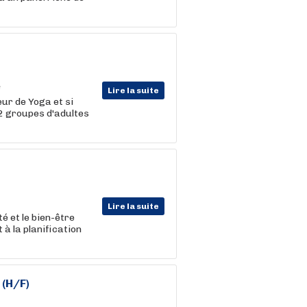
Lire la suite
eur de Yoga et si
(2 groupes d'adultes
Lire la suite
 et le bien-être
 à la planification
 (H/F)