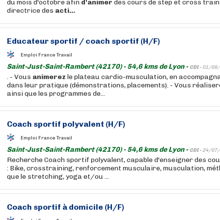
du mois d'octobre afin
d'animer
des cours de step et cross traini
directrice des
acti...
Educateur sportif / coach sportif (H/F)
Emploi France Travail
Saint-Just-Saint-Rambert (42170) - 54,6 kms de Lyon -
CDI -
01/08/
. - Vous
animerez
le plateau cardio-musculation, en accompagna
dans leur pratique (démonstrations, placements). - Vous réalisere
ainsi que les programmes de...
Coach sportif polyvalent (H/F)
Emploi France Travail
Saint-Just-Saint-Rambert (42170) - 54,6 kms de Lyon -
CDI -
24/07/
Recherche Coach sportif polyvalent, capable d'enseigner des cour
: Bike, crosstraining, renforcement musculaire, musculation, mé
que le stretching, yoga et/ou ...
Coach sportif à domicile (H/F)