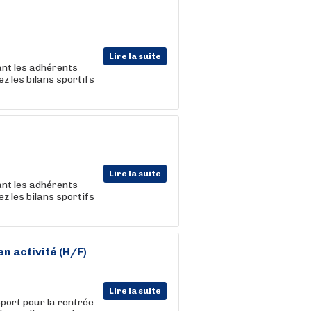
Lire la suite
nt les adhérents
z les bilans sportifs
Lire la suite
nt les adhérents
z les bilans sportifs
 en
activité
(H/F)
Lire la suite
sport pour la rentrée