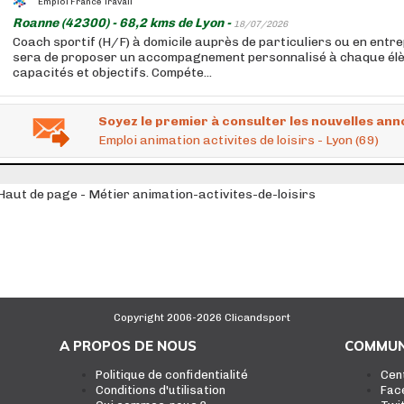
Emploi France Travail
Roanne (42300) - 68,2 kms de Lyon -
18/07/2026
Coach sportif (H/F) à domicile auprès de particuliers ou en entre
sera de proposer un accompagnement personnalisé à chaque élèv
capacités et objectifs. Compéte...
Soyez le premier à consulter les nouvelles ann
Emploi animation activites de loisirs - Lyon (69)
Haut de page - Métier animation-activites-de-loisirs
Copyright 2006-2026 Clicandsport
A PROPOS DE NOUS
COMMUN
Politique de confidentialité
Cen
Conditions d'utilisation
Fac