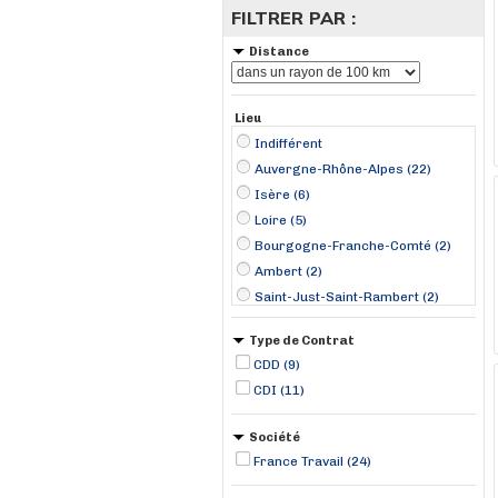
FILTRER PAR :
Distance
Lieu
Indifférent
Auvergne-Rhône-Alpes (22)
Isère (6)
Loire (5)
Bourgogne-Franche-Comté (2)
Ambert (2)
Saint-Just-Saint-Rambert (2)
Caluire-et-Cuire (1)
Type de Contrat
Chambéry (1)
CDD (9)
Charvieu-Chavagneux (1)
CDI (11)
Chassieu (1)
Cluny (1)
Société
Corbas (1)
France Travail (24)
Fallavier (1)