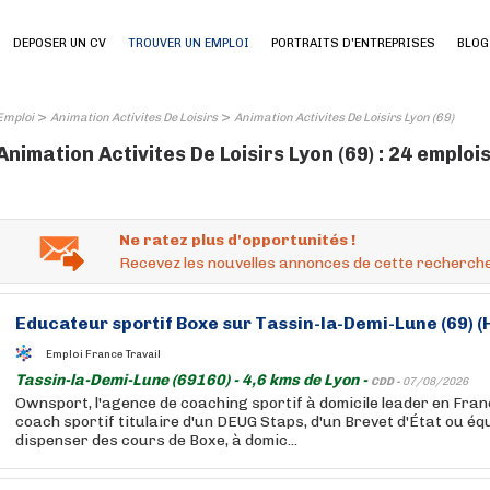
DEPOSER UN CV
TROUVER UN EMPLOI
PORTRAITS D'ENTREPRISES
BLOG
>
>
Emploi
Animation Activites De Loisirs
Animation Activites De Loisirs Lyon (69)
Animation Activites De Loisirs Lyon (69) : 24 emploi
Ne ratez plus d'opportunités !
Recevez les nouvelles annonces de cette recherche
Educateur sportif Boxe sur Tassin-la-Demi-Lune (69) (
Emploi France Travail
Tassin-la-Demi-Lune (69160) - 4,6 kms de Lyon -
CDD -
07/08/2026
Ownsport, l'agence de coaching sportif à domicile leader en Fran
coach sportif titulaire d'un DEUG Staps, d'un Brevet d'État ou éq
dispenser des cours de Boxe, à domic...