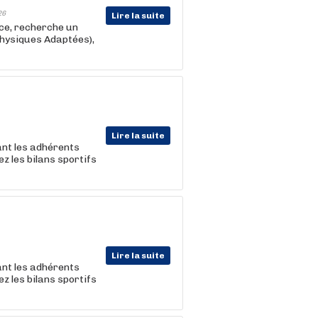
26
Lire la suite
nce, recherche un
hysiques Adaptées),
Lire la suite
nt les adhérents
z les bilans sportifs
Lire la suite
nt les adhérents
z les bilans sportifs