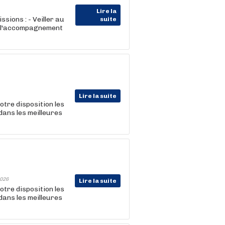
Lire la
sions : - Veiller au
suite
 à l'accompagnement
Lire la suite
tre disposition les
dans les meilleures
026
Lire la suite
tre disposition les
dans les meilleures