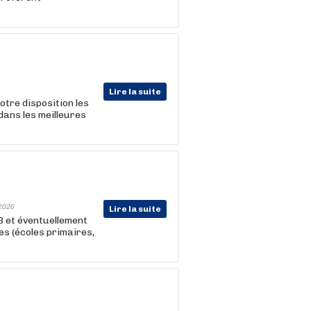
Lire la suite
tre disposition les
dans les meilleures
2026
Lire la suite
B et éventuellement
es (écoles primaires,