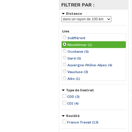
FILTRER PAR :
Distance
Lieu
Indifférent
Montélimar (1)
Occitanie (5)
Gard (5)
Auvergne-Rhône-Alpes (4)
Vaucluse (3)
Alès (1)
Avignon (1)
Type de Contrat
Bagnols-sur-Cèze (1)
CDD (3)
Calvisson (1)
CDI (4)
Cavaillon (1)
Chomérac (1)
Société
Laragne-Montéglin (1)
France Travail (13)
Nîmes (1)