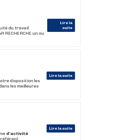
Lire la
ité du travail
suite
 CSAR RECHERCHE un ou
Lire la suite
tre disposition les
dans les meilleures
Lire la suite
mme
d'activité
 référent