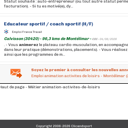
Statut souhaité : auto-entrepreneur (ou tout autre statut perme
facturation). - Si tu es motivé(e), dy...
Educateur sportif / coach sportif (H/F)
Emploi France Travail
Calvisson (30420) - 96,3 kms de Montélimar -
CDI -
04/08/2026
. - Vous
animerez
le plateau cardio-musculation, en accompagna
dans leur pratique (démonstrations, placements). - Vous réalisez 
ainsi que les programmes de m...
Soyez le premier à consulter les nouvelles ann
Emploi animation activites de loisirs - Montélimar (
Haut de page - Métier animation-activites-de-loisirs
Copyright 2006-2026 Clicandsport