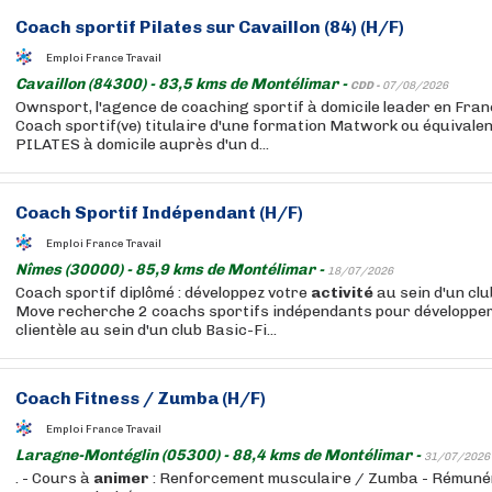
Coach sportif Pilates sur Cavaillon (84) (H/F)
Emploi France Travail
Cavaillon (84300) - 83,5 kms de Montélimar -
CDD -
07/08/2026
Ownsport, l'agence de coaching sportif à domicile leader en Fran
Coach sportif(ve) titulaire d'une formation Matwork ou équivale
PILATES à domicile auprès d'un d...
Coach Sportif Indépendant (H/F)
Emploi France Travail
Nîmes (30000) - 85,9 kms de Montélimar -
18/07/2026
Coach sportif diplômé : développez votre
activité
au sein d'un clu
Move recherche 2 coachs sportifs indépendants pour développer
clientèle au sein d'un club Basic-Fi...
Coach Fitness / Zumba (H/F)
Emploi France Travail
Laragne-Montéglin (05300) - 88,4 kms de Montélimar -
31/07/2026
. - Cours à
animer
: Renforcement musculaire / Zumba - Rémunéra