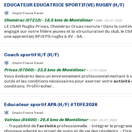
EDUCATEUR EDUCATRICE SPORTIF(VE) RUGBY (H/F)
Emploi France Travail
Chomérac (07210) - 18,5 kms de Montélimar -
CDD -
29/07/2026
LE CSAR Rugby Privas, Chomérac Cruas recrute ! Dans la continu
engagé sur notre filière jeunes et la structuration du club, le
une apprenti(e) BPJEPS rugby à XV - SA...
Coach sportif H/F (H/F)
Emploi France Travail
Privas (07000) - 23,5 kms de Montélimar -
17/07/2026
Vous évoluerez dans un environnement professionnel mettant à vo
outils et les conditions nécessaires pour exercer votre
activité
conditions. Profil recher...
Educateur sportif APA (H/F) #TDFE2026
Emploi France Travail
Valréas (84600) - 26,6 kms de Montélimar -
CDI -
23/07/2026
. - Traçabilité de
l'activité
professionnelle. - Intégrer le progra
physique adapté au projet de soins et de vie des résidents. - Etre