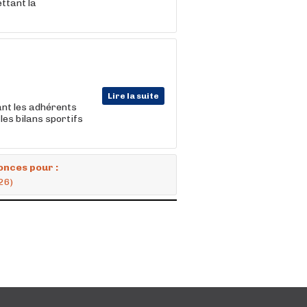
ttant la
Lire la suite
nt les adhérents
les bilans sportifs
onces pour :
26)