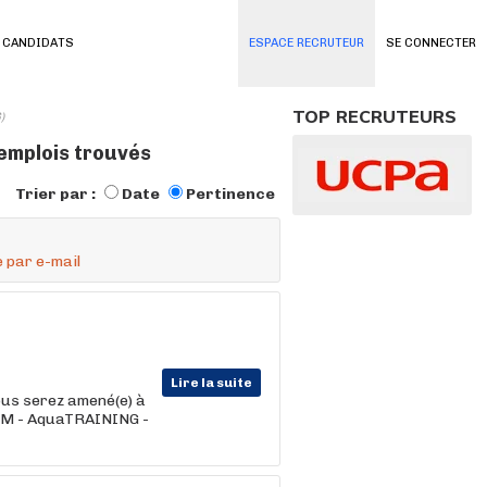
 CANDIDATS
ESPACE RECRUTEUR
SE CONNECTER
TOP RECRUTEURS
)
 emplois trouvés
Trier par :
Date
Pertinence
 par e-mail
Lire la suite
vous serez amené(e) à
GYM - AquaTRAINING -