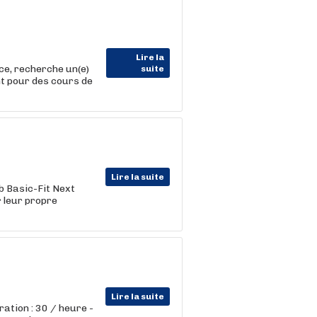
Lire la
ce, recherche un(e)
suite
nt pour des cours de
Lire la suite
b Basic-Fit Next
 leur propre
Lire la suite
tion : 30 / heure -