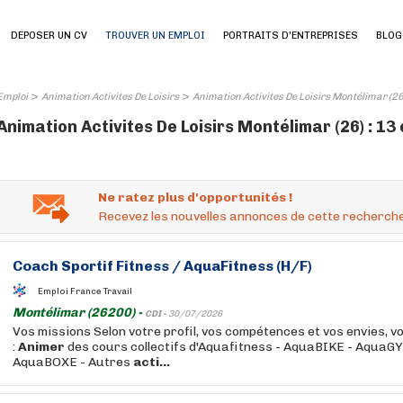
DEPOSER UN CV
TROUVER UN EMPLOI
PORTRAITS D'ENTREPRISES
BLOG
>
>
Emploi
Animation Activites De Loisirs
Animation Activites De Loisirs Montélimar (26
Animation Activites De Loisirs Montélimar (26) : 13
Ne ratez plus d'opportunités !
Recevez les nouvelles annonces de cette recherche
Coach Sportif Fitness / AquaFitness (H/F)
Emploi France Travail
Montélimar (26200) -
CDI -
30/07/2026
Vos missions Selon votre profil, vos compétences et vos envies, 
:
Animer
des cours collectifs d'Aquafitness - AquaBIKE - Aqua
AquaBOXE - Autres
acti...