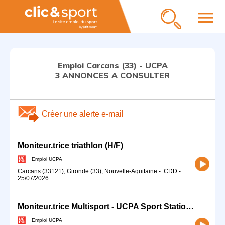
menu
Emploi Carcans (33) - UCPA
3 ANNONCES A CONSULTER
Créer une alerte e-mail
Moniteur.trice triathlon (H/F)
Emploi UCPA
Carcans (33121), Gironde (33), Nouvelle-Aquitaine
-
CDD
-
25/07/2026
Moniteur.trice Multisport - UCPA Sport Station - Bordeaux (33) (H/F)
Emploi UCPA