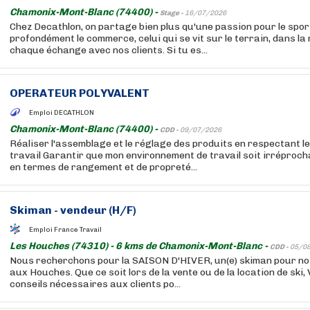
Chamonix-Mont-Blanc (74400) -
Stage -
16/07/2026
Chez Decathlon, on partage bien plus qu'une passion pour le sport
profondément le commerce, celui qui se vit sur le terrain, dans la
chaque échange avec nos clients. Si tu es...
OPERATEUR POLYVALENT
Emploi DECATHLON
Chamonix-Mont-Blanc (74400) -
CDD -
09/07/2026
Réaliser l'assemblage et le réglage des produits en respectant l
travail Garantir que mon environnement de travail soit irréproc
en termes de rangement et de propreté...
Skiman - vendeur (H/F)
Emploi France Travail
Les Houches (74310) - 6 kms de Chamonix-Mont-Blanc -
CDD -
05/0
Nous recherchons pour la SAISON D'HIVER, un(e) skiman pour no
aux Houches. Que ce soit lors de la vente ou de la location de ski,
conseils nécessaires aux clients po...