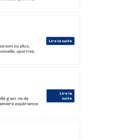
Lire la suite
saison ou plus,
nnelle, sportive,
Lire la
lé gien. ne de
suite
première expérience