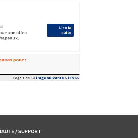
26
Lire la
our une offre
suite
chapeaux,
onces pour :
Page suivante >
Fin >>
Page 1 de 13
AUTE / SUPPORT