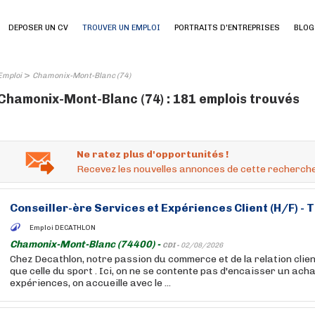
DEPOSER UN CV
TROUVER UN EMPLOI
PORTRAITS D'ENTREPRISES
BLOG
>
Emploi
Chamonix-Mont-Blanc (74)
Chamonix-Mont-Blanc (74) : 181 emplois trouvés
Ne ratez plus d'opportunités !
Recevez les nouvelles annonces de cette recherche
Conseiller-ère Services et Expériences Client (H/F) - 
Emploi DECATHLON
Chamonix-Mont-Blanc (74400) -
CDI -
02/08/2026
Chez Decathlon, notre passion du commerce et de la relation clien
que celle du sport . Ici, on ne se contente pas d'encaisser un acha
expériences, on accueille avec le ...