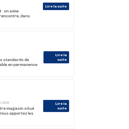
Lire la suite
 : on aime
 rencontre, dans
Lire la
es standards de
suite
hable en permanence
8/2026
Lire la
tre magasin situé
suite
 Vous apportez les