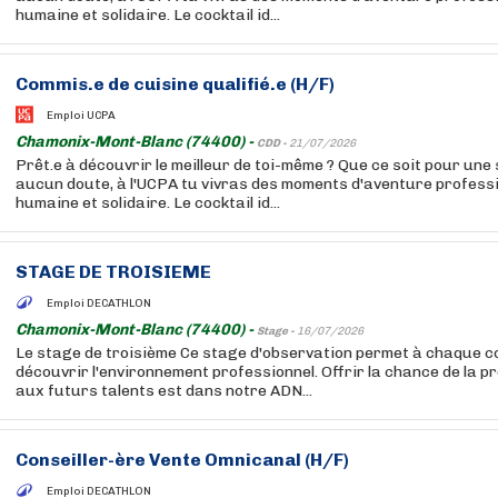
humaine et solidaire. Le cocktail id...
Commis.e de cuisine qualifié.e (H/F)
Emploi UCPA
Chamonix-Mont-Blanc (74400) -
CDD -
21/07/2026
Prêt.e à découvrir le meilleur de toi-même ? Que ce soit pour une 
aucun doute, à l'UCPA tu vivras des moments d'aventure professio
humaine et solidaire. Le cocktail id...
STAGE DE TROISIEME
Emploi DECATHLON
Chamonix-Mont-Blanc (74400) -
Stage -
16/07/2026
Le stage de troisième Ce stage d'observation permet à chaque col
découvrir l'environnement professionnel. Offrir la chance de la 
aux futurs talents est dans notre ADN...
Conseiller-ère Vente Omnicanal (H/F)
Emploi DECATHLON