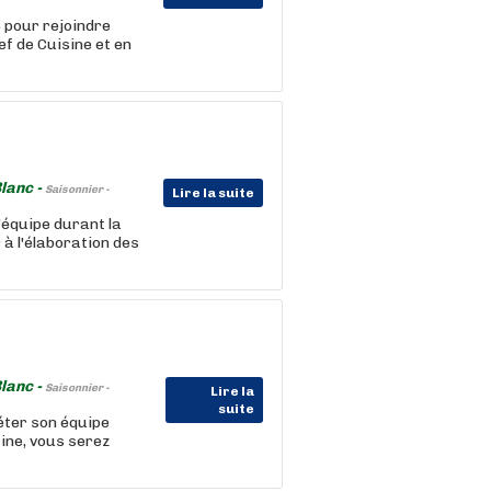
 pour rejoindre
f de Cuisine et en
lanc -
Saisonnier -
Lire la suite
'équipe durant la
 à l'élaboration des
lanc -
Saisonnier -
Lire la
suite
éter son équipe
ine, vous serez