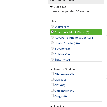
Distance
Lieu
Indifférent
Chamonix-Mont-Blanc (8)
Auvergne-Rhône-Alpes (181)
Haute-Savoie (104)
Savoie (63)
Publier (14)
Épagny (14)
Annecy (10)
Type de Contrat
Annemasse (10)
Alternance (2)
Saint-Martin-de-Belleville (10)
CDD (63)
Albertville (9)
CDI (62)
Thoiry (9)
Saisonnier (45)
Scionzier (7)
Stage (9)
Tignes (7)
Société