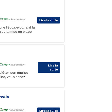
lanc -
Saisonnier -
Lire la suite
re l'équipe durant la
 et la mise en place
lanc -
Saisonnier -
Lire la
suite
pléter son équipe
ine, vous serez
rvais
lanc -
Saisonnier -
Lire la suite