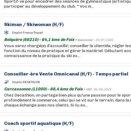
Sportif-ve pour encadrer des séances de gymnastique (artistique,
participer au développement du club. * Vos m...
Skiman / Skiwoman (H/F)
Emploi France Travail
Bolquère (66210) - 64,1 kms de Foix -
Saisonnier -
26/07/2026
Vous serez chargé(e) d'accueillir, conseiller la clientèle, régler le
fonction du niveau de pratique et gérer le matériel. Débutant ac
connaissance de la pratique du ski es...
Conseiller-ère Vente Omnicanal (H/F) - Temps partiel
Emploi DECATHLON
Carcassonne (11000) - 66,4 kms de Foix -
CDI -
06/08/2026
Chez Decathlon, on partage bien plus qu'une passion pour le sport
profondément le commerce, celui qui se vit sur le terrain, dans la
chaque échange avec nos clients. Si tu es...
Coach sportif aquatique (H/F)