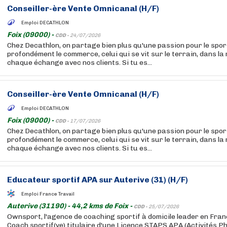
Conseiller-ère Vente Omnicanal (H/F)
Emploi DECATHLON
Foix (09000) -
CDD -
24/07/2026
Chez Decathlon, on partage bien plus qu'une passion pour le sport
profondément le commerce, celui qui se vit sur le terrain, dans la
chaque échange avec nos clients. Si tu es...
Conseiller-ère Vente Omnicanal (H/F)
Emploi DECATHLON
Foix (09000) -
CDD -
17/07/2026
Chez Decathlon, on partage bien plus qu'une passion pour le sport
profondément le commerce, celui qui se vit sur le terrain, dans la
chaque échange avec nos clients. Si tu es...
Educateur sportif APA sur Auterive (31) (H/F)
Emploi France Travail
Auterive (31190) - 44,2 kms de Foix -
CDD -
25/07/2026
Ownsport, l'agence de coaching sportif à domicile leader en Fra
Coach sportif(ve) titulaire d'une Licence STAPS APA (Activités P