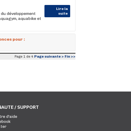
Lire la
e du développement
suite
 aquagym, aquabike et
onces pour :
Page suivante >
Fin >>
Page 1 de 4
AUTE / SUPPORT
tre d'aide
ebook
tter