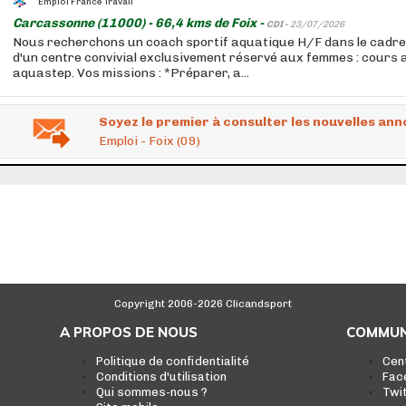
Emploi France Travail
Carcassonne (11000) - 66,4 kms de Foix -
CDI -
23/07/2026
Nous recherchons un coach sportif aquatique H/F dans le cadr
d'un centre convivial exclusivement réservé aux femmes : cours
aquastep. Vos missions : *Préparer, a...
Soyez le premier à consulter les nouvelles ann
Emploi - Foix (09)
Copyright 2006-2026 Clicandsport
A PROPOS DE NOUS
COMMUN
Politique de confidentialité
Cen
Conditions d'utilisation
Fac
Qui sommes-nous ?
Twi