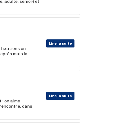
 adulte, senior) et
Lire la suite
s fixations en
ceptés mais la
Lire la suite
 : on aime
 rencontre, dans