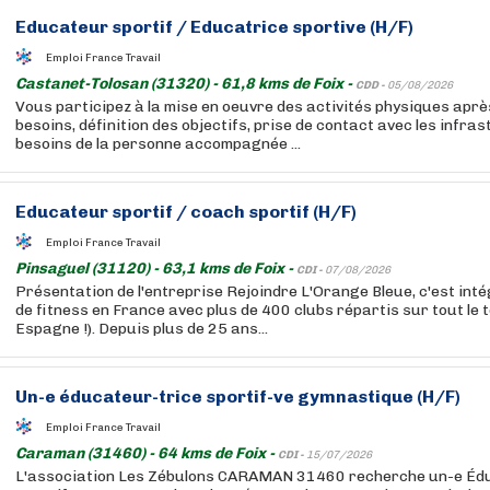
Educateur sportif / Educatrice sportive (H/F)
Emploi France Travail
Castanet-Tolosan (31320) - 61,8 kms de Foix -
CDD -
05/08/2026
Vous participez à la mise en oeuvre des activités physiques aprè
besoins, définition des objectifs, prise de contact avec les infra
besoins de la personne accompagnée ...
Educateur sportif / coach sportif (H/F)
Emploi France Travail
Pinsaguel (31120) - 63,1 kms de Foix -
CDI -
07/08/2026
Présentation de l'entreprise Rejoindre L'Orange Bleue, c'est int
de fitness en France avec plus de 400 clubs répartis sur tout le t
Espagne !). Depuis plus de 25 ans...
Un-e éducateur-trice sportif-ve gymnastique (H/F)
Emploi France Travail
Caraman (31460) - 64 kms de Foix -
CDI -
15/07/2026
L'association Les Zébulons CARAMAN 31460 recherche un-e Éd