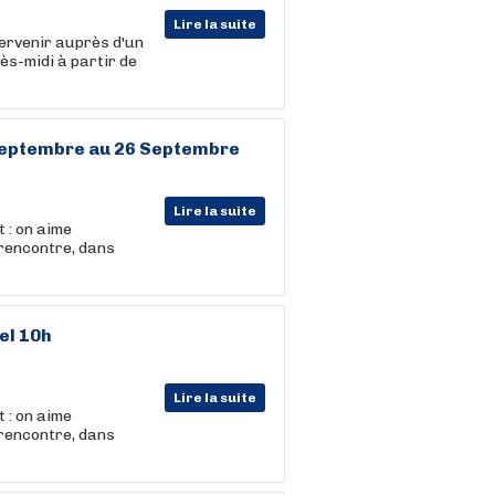
Lire la suite
tervenir auprès d'un
ès-midi à partir de
 Septembre au 26 Septembre
Lire la suite
 : on aime
 rencontre, dans
el 10h
Lire la suite
 : on aime
 rencontre, dans