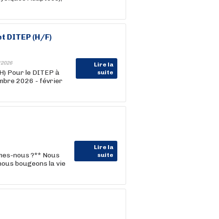
et DITEP (H/F)
/2026
Lire la
) Pour le DITEP à
suite
mbre 2026 - février
Lire la
mmes-nous ?** Nous
suite
nous bougeons la vie