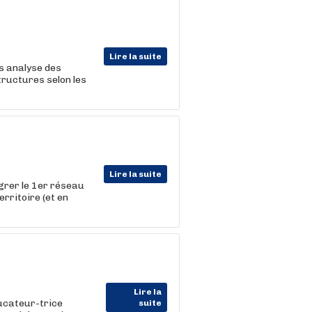
Lire la suite
s analyse des
structures selon les
Lire la suite
égrer le 1er réseau
erritoire (et en
Lire la
ucateur-trice
suite