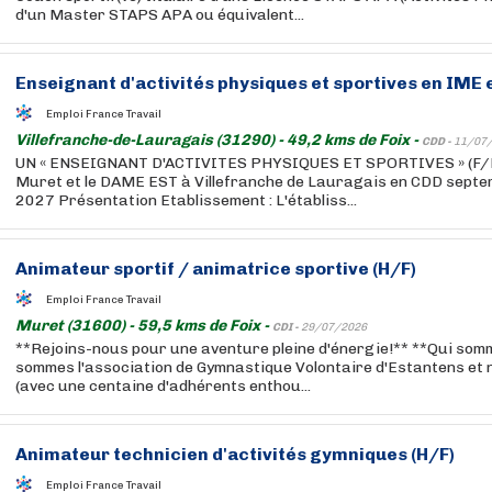
d'un Master STAPS APA ou équivalent...
Enseignant d'activités physiques et sportives en IME 
Emploi France Travail
Villefranche-de-Lauragais (31290) - 49,2 kms de Foix -
CDD -
11/07
UN « ENSEIGNANT D'ACTIVITES PHYSIQUES ET SPORTIVES » (F/H
Muret et le DAME EST à Villefranche de Lauragais en CDD septe
2027 Présentation Etablissement : L'établiss...
Animateur sportif / animatrice sportive (H/F)
Emploi France Travail
Muret (31600) - 59,5 kms de Foix -
CDI -
29/07/2026
**Rejoins-nous pour une aventure pleine d'énergie!** **Qui so
sommes l'association de Gymnastique Volontaire d'Estantens et 
(avec une centaine d'adhérents enthou...
Animateur technicien d'activités gymniques (H/F)
Emploi France Travail