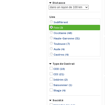
Distance
Lieu
Indifférent
Foix (3)
Occitanie (48)
Haute-Garonne (31)
Toulouse (7)
Aude (4)
Castres (4)
Colomiers (4)
Type de Contrat
Blagnac (3)
CDD (18)
Carcassonne (2)
CDI (21)
Escalquens (2)
Intérim (2)
L'Isle-Jourdain (2)
Saisonnier (1)
Osséja (2)
Stage (4)
Saint-Gaudens (2)
Société