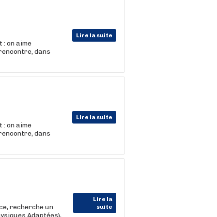
Lire la suite
 : on aime
 rencontre, dans
Lire la suite
 : on aime
 rencontre, dans
Lire la
nce, recherche un
suite
hysiques Adaptées),