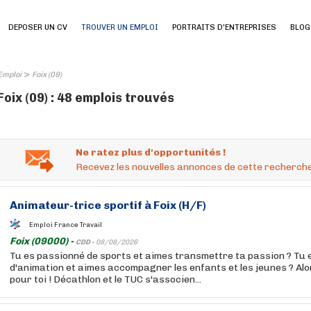
DEPOSER UN CV
TROUVER UN EMPLOI
PORTRAITS D'ENTREPRISES
BLOG
>
Emploi
Foix (09)
Foix (09) : 48 emplois trouvés
Ne ratez plus d'opportunités !
Recevez les nouvelles annonces de cette recherche
Animateur-trice sportif à Foix (H/F)
Emploi France Travail
Foix (09000) -
CDD -
08/08/2026
Tu es passionné de sports et aimes transmettre ta passion ? Tu
d'animation et aimes accompagner les enfants et les jeunes ? Alor
pour toi ! Décathlon et le TUC s'associen...