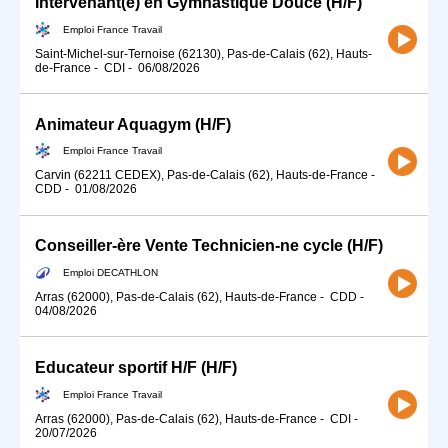
Intervenant(e) en Gymnastique Douce (H/F)
Emploi France Travail
Saint-Michel-sur-Ternoise (62130), Pas-de-Calais (62), Hauts-
de-France
-
CDI
-
06/08/2026
Animateur Aquagym (H/F)
Emploi France Travail
Carvin (62211 CEDEX), Pas-de-Calais (62), Hauts-de-France
-
CDD
-
01/08/2026
Conseiller-ère Vente Technicien-ne cycle (H/F)
Emploi DECATHLON
Arras (62000), Pas-de-Calais (62), Hauts-de-France
-
CDD
-
04/08/2026
Educateur sportif H/F (H/F)
Emploi France Travail
Arras (62000), Pas-de-Calais (62), Hauts-de-France
-
CDI
-
20/07/2026