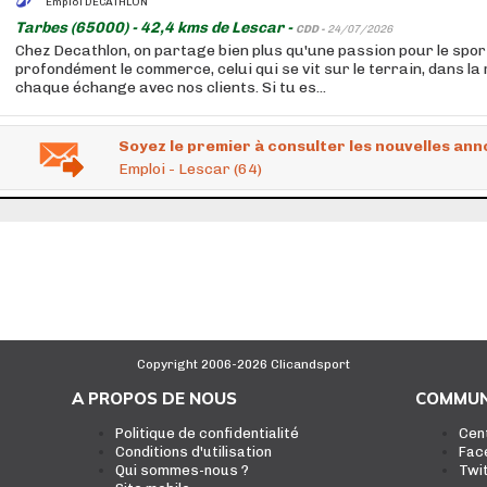
Emploi DECATHLON
Tarbes (65000) - 42,4 kms de Lescar -
CDD -
24/07/2026
Chez Decathlon, on partage bien plus qu'une passion pour le sport
profondément le commerce, celui qui se vit sur le terrain, dans la
chaque échange avec nos clients. Si tu es...
Soyez le premier à consulter les nouvelles ann
Emploi - Lescar (64)
Copyright 2006-2026 Clicandsport
A PROPOS DE NOUS
COMMUN
Politique de confidentialité
Cen
Conditions d'utilisation
Fac
Qui sommes-nous ?
Twi