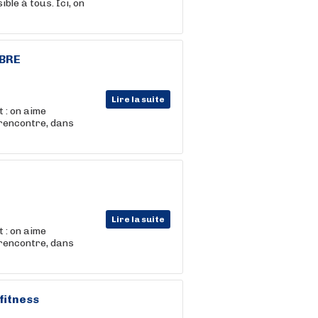
ble à tous. Ici, on
MBRE
Lire la suite
 : on aime
 rencontre, dans
Lire la suite
 : on aime
 rencontre, dans
fitness