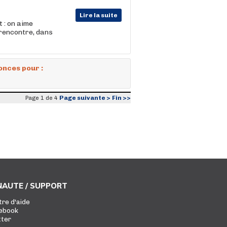
Lire la suite
 : on aime
 rencontre, dans
onces pour :
Page suivante >
Fin >>
Page 1 de 4
AUTE / SUPPORT
tre d'aide
ebook
tter