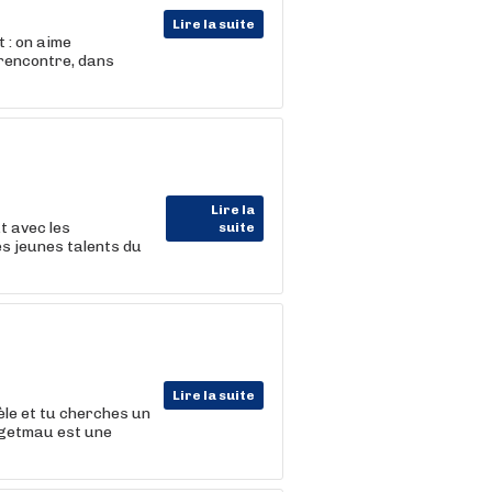
Lire la suite
 : on aime
 rencontre, dans
Lire la
t avec les
suite
s jeunes talents du
Lire la suite
tèle et tu cherches un
Hagetmau est une