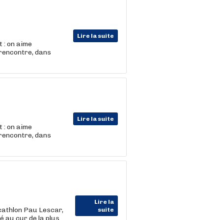
Lire la suite
 : on aime
 rencontre, dans
Lire la suite
 : on aime
 rencontre, dans
Lire la
athlon Pau Lescar,
suite
é au cur de la plus