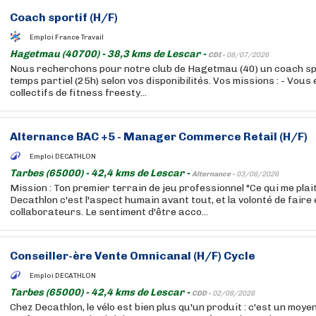
Coach sportif (H/F)
Emploi France Travail
Hagetmau (40700) - 38,3 kms de Lescar -
CDI -
08/07/2026
Nous recherchons pour notre club de Hagetmau (40) un coach spo
temps partiel (25h) selon vos disponibilités. Vos missions : - Vou
collectifs de fitness freesty...
Alternance BAC +5 - Manager Commerce Retail (H/F)
Emploi DECATHLON
Tarbes (65000) - 42,4 kms de Lescar -
Alternance -
03/08/2026
Mission : Ton premier terrain de jeu professionnel "Ce qui me plait
Decathlon c'est l'aspect humain avant tout, et la volonté de faire
collaborateurs. Le sentiment d'être acco...
Conseiller-ère Vente Omnicanal (H/F) Cycle
Emploi DECATHLON
Tarbes (65000) - 42,4 kms de Lescar -
CDD -
02/08/2026
Chez Decathlon, le vélo est bien plus qu'un produit : c'est un moyen