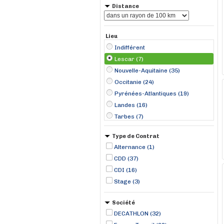
Distance
Lieu
Indifférent
Lescar (7)
Nouvelle-Aquitaine (35)
Occitanie (24)
Pyrénées-Atlantiques (19)
Landes (16)
Tarbes (7)
Saint-Pierre-du-Mont (6)
Type de Contrat
Auch (5)
Alternance (1)
Saint-Paul-lès-Dax (5)
CDD (37)
Anglet (4)
CDI (16)
Hagetmau (2)
Stage (3)
Mirande (2)
Saint-Gaudens (2)
Société
Saint-Jean-Pied-de-Port (2)
DECATHLON (32)