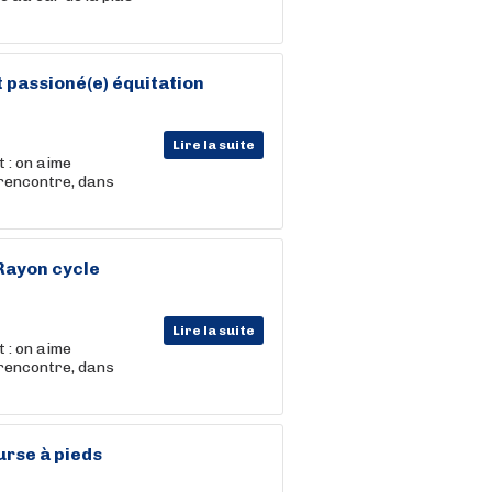
 passioné(e) équitation
Lire la suite
 : on aime
 rencontre, dans
 Rayon cycle
Lire la suite
 : on aime
 rencontre, dans
urse à pieds