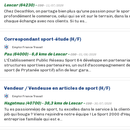
Lescar (64230) -
CDD -
11/07/2026
Chez Decathlon, on partage bien plus qu'une passion pour le sport
profondément le commerce, celui qui se vit sur le terrain, dans la
chaque échange avec nos clients. Si tu es...
Correspondant sport-étude (H/F)
Emploi France Travail
Pau (64000) - 6,8 kms de Lescar -
CDD -
01/08/2026
L'Établissement Public Réseau Sport 64 développe en partenaria
structures sportives partenaires, un outil d'accompagnement de
sport (le Prytanée sportif) afin de leur gara...
Vendeur / Vendeuse en articles de sport (H/F)
Emploi France Travail
Hagetmau (40700) - 38,3 kms de Lescar -
CDD -
30/07/2026
Tu es passionné(e) de sport, tu excelles dans le service à la clien
job qui bouge ? Viens rejoindre notre équipe ! Le Sport 2000 d'
entreprise familiale qui est e...