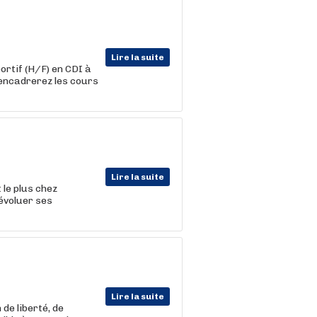
Lire la suite
rtif (H/F) en CDI à
s encadrerez les cours
Lire la suite
 le plus chez
 évoluer ses
Lire la suite
 de liberté, de