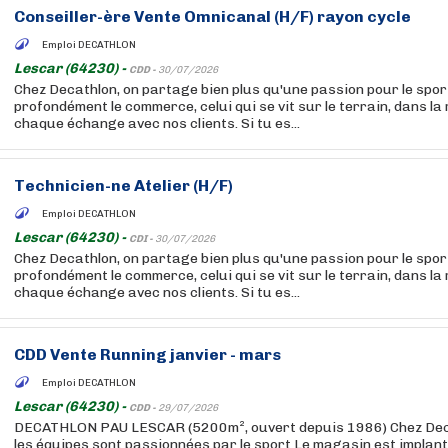
Conseiller-ère Vente Omnicanal (H/F) rayon cycle
Emploi DECATHLON
Lescar (64230) -
CDD -
30/07/2026
Chez Decathlon, on partage bien plus qu'une passion pour le sport
profondément le commerce, celui qui se vit sur le terrain, dans la
chaque échange avec nos clients. Si tu es...
Technicien-ne Atelier (H/F)
Emploi DECATHLON
Lescar (64230) -
CDI -
30/07/2026
Chez Decathlon, on partage bien plus qu'une passion pour le sport
profondément le commerce, celui qui se vit sur le terrain, dans la
chaque échange avec nos clients. Si tu es...
CDD Vente Running janvier - mars
Emploi DECATHLON
Lescar (64230) -
CDD -
29/07/2026
DECATHLON PAU LESCAR (5200m², ouvert depuis 1986) Chez Dec
les équipes sont passionnées par le sport Le magasin est implant