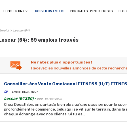
DEPOSER UN CV
TROUVER UN EMPLOI
PORTRAITS D'ENTREPRISES
BLOG
>
Emploi
Lescar (64)
Lescar (64) : 59 emplois trouvés
Ne ratez plus d'opportunités !
Recevez les nouvelles annonces de cette recherche
Conseiller-ère Vente Omnicanal FITNESS (H/F) FITNE
Emploi DECATHLON
Lescar (64230) -
CDD -
04/08/2026
Chez Decathlon, on partage bien plus qu'une passion pour le sport
profondément le commerce, celui qui se vit sur le terrain, dans la
chaque échange avec nos clients. Si tu es...