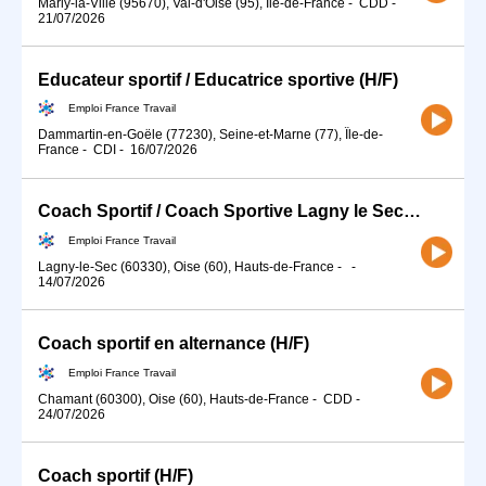
Marly-la-Ville (95670), Val-d'Oise (95), Île-de-France
-
CDD
-
21/07/2026
Educateur sportif / Educatrice sportive (H/F)
Emploi France Travail
Dammartin-en-Goële (77230), Seine-et-Marne (77), Île-de-
France
-
CDI
-
16/07/2026
Coach Sportif / Coach Sportive Lagny le Sec (H/F)
Emploi France Travail
Lagny-le-Sec (60330), Oise (60), Hauts-de-France
-
-
14/07/2026
Coach sportif en alternance (H/F)
Emploi France Travail
Chamant (60300), Oise (60), Hauts-de-France
-
CDD
-
24/07/2026
Coach sportif (H/F)