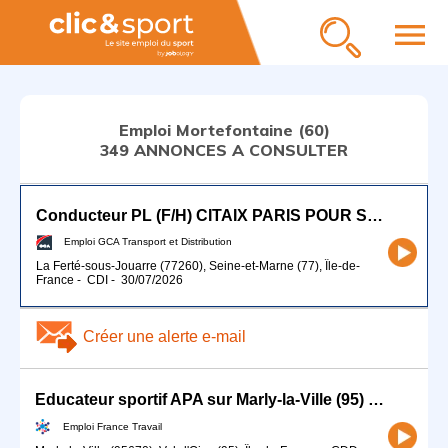
menu
Emploi Mortefontaine (60)
349 ANNONCES A CONSULTER
Conducteur PL (F/H) CITAIX PARIS POUR SEPTEMBRE 2026
Emploi GCA Transport et Distribution
La Ferté-sous-Jouarre (77260), Seine-et-Marne (77), Île-de-
France
-
CDI
-
30/07/2026
Créer une alerte e-mail
Educateur sportif APA sur Marly-la-Ville (95) (H/F)
Emploi France Travail