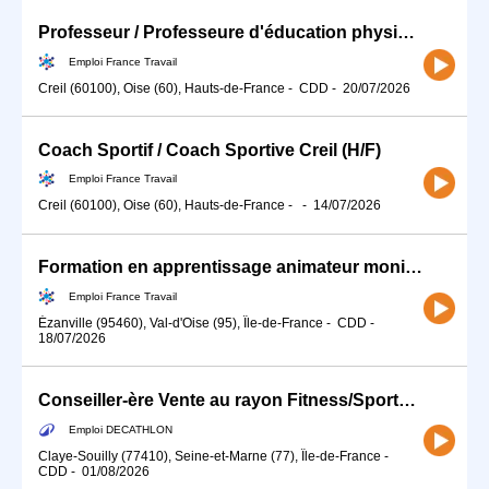
Professeur / Professeure d'éducation physique et sportive (EPS) (H/F)
Emploi France Travail
Creil (60100), Oise (60), Hauts-de-France
-
CDD
-
20/07/2026
Coach Sportif / Coach Sportive Creil (H/F)
Emploi France Travail
Creil (60100), Oise (60), Hauts-de-France
-
-
14/07/2026
Formation en apprentissage animateur moniteur d'équitation (H/F)
Emploi France Travail
Ézanville (95460), Val-d'Oise (95), Île-de-France
-
CDD
-
18/07/2026
Conseiller-ère Vente au rayon Fitness/Sports de combats du 15 aout au 10 octobre
Emploi DECATHLON
Claye-Souilly (77410), Seine-et-Marne (77), Île-de-France
-
CDD
-
01/08/2026