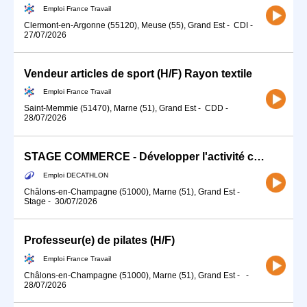
Emploi France Travail
Clermont-en-Argonne (55120), Meuse (55), Grand Est
-
CDI
-
27/07/2026
Vendeur articles de sport (H/F) Rayon textile
Emploi France Travail
Saint-Memmie (51470), Marne (51), Grand Est
-
CDD
-
28/07/2026
STAGE COMMERCE - Développer l'activité commerciale de ton sport (H/F)
Emploi DECATHLON
Châlons-en-Champagne (51000), Marne (51), Grand Est
-
Stage
-
30/07/2026
Professeur(e) de pilates (H/F)
Emploi France Travail
Châlons-en-Champagne (51000), Marne (51), Grand Est
-
-
28/07/2026