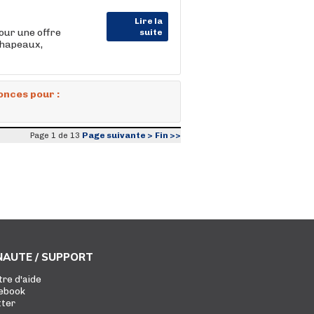
Lire la
our une offre
suite
chapeaux,
onces pour :
Page suivante >
Fin >>
Page 1 de 13
AUTE / SUPPORT
tre d'aide
ebook
tter