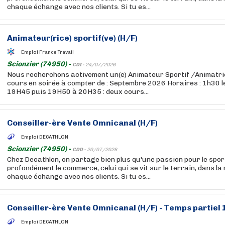
chaque échange avec nos clients. Si tu es...
Animateur(rice) sportif(ve) (H/F)
Emploi France Travail
Scionzier (74950) -
CDI -
24/07/2026
Nous recherchons activement un(e) Animateur Sportif /Animatri
cours en soirée à compter de : Septembre 2026 Horaires : 1h30 le
19H45 puis 19H50 à 20H35 : deux cours...
Conseiller-ère Vente Omnicanal (H/F)
Emploi DECATHLON
Scionzier (74950) -
CDD -
20/07/2026
Chez Decathlon, on partage bien plus qu'une passion pour le sport
profondément le commerce, celui qui se vit sur le terrain, dans la
chaque échange avec nos clients. Si tu es...
Conseiller-ère Vente Omnicanal (H/F) - Temps partiel
Emploi DECATHLON