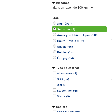
Distance
Lieu
Indifférent
Scionzier (7)
Auvergne-Rhône-Alpes (186)
Haute-Savoie (102)
Savoie (66)
Publier (14)
Épagny (14)
Albertville (10)
Type de Contrat
Annecy (10)
Alternance (2)
Annemasse (10)
CDD (64)
Saint-Martin-de-Belleville (10)
CDI (69)
Thoiry (9)
Saisonnier (45)
Chamonix-Mont-Blanc (8)
Stage (9)
Tignes (7)
Bourgogne-Franche-Comté (3)
Société