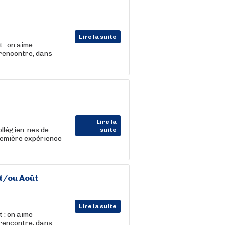
Lire la suite
 : on aime
 rencontre, dans
Lire la
llégien. nes de
suite
première expérience
et/ou Août
Lire la suite
 : on aime
 rencontre, dans