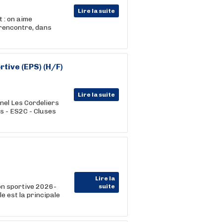
Lire la suite
 : on aime
 rencontre, dans
tive (EPS) (H/F)
Lire la suite
nel Les Cordeliers
s - ES2C - Cluses
Lire la
on sportive 2026-
suite
e est la principale