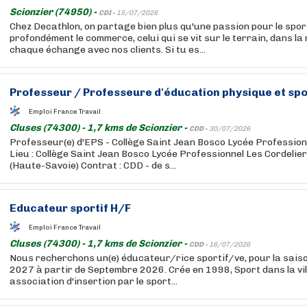
Scionzier (74950) -
CDI -
15/07/2026
Chez Decathlon, on partage bien plus qu'une passion pour le sport
profondément le commerce, celui qui se vit sur le terrain, dans la
chaque échange avec nos clients. Si tu es...
Professeur / Professeure d'éducation physique et spor
Emploi France Travail
Cluses (74300) - 1,7 kms de Scionzier -
CDD -
30/07/2026
Professeur(e) d'EPS - Collège Saint Jean Bosco Lycée Profession
Lieu : Collège Saint Jean Bosco Lycée Professionnel Les Cordelier
(Haute-Savoie) Contrat : CDD - de s...
Educateur sportif H/F
Emploi France Travail
Cluses (74300) - 1,7 kms de Scionzier -
CDD -
16/07/2026
Nous recherchons un(e) éducateur/rice sportif/ve, pour la sais
2027 à partir de Septembre 2026. Crée en 1998, Sport dans la vill
association d'insertion par le sport...