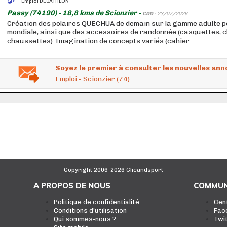
Emploi DECATHLON
Passy (74190) - 18,8 kms de Scionzier -
CDD -
23/07/2026
Création des polaires QUECHUA de demain sur la gamme adulte p
mondiale, ainsi que des accessoires de randonnée (casquettes, 
chaussettes). Imagination de concepts variés (cahier ...
Soyez le premier à consulter les nouvelles ann
Emploi - Scionzier (74)
Copyright 2006-2026 Clicandsport
A PROPOS DE NOUS
COMMUN
Politique de confidentialité
Cen
Conditions d'utilisation
Fac
Qui sommes-nous ?
Twi