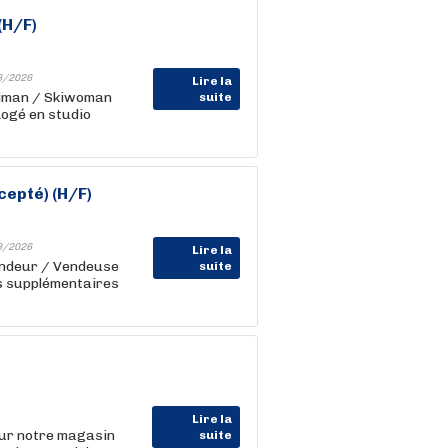
(H/F)
8/2026
Lire la
kiman / Skiwoman
suite
Logé en studio
cepté) (H/F)
8/2026
Lire la
endeur / Vendeuse
suite
es supplémentaires
Lire la
our notre magasin
suite