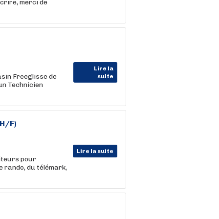
crire, merci de
Lire la
sin Freeglisse de
suite
 un Technicien
(H/F)
Lire la suite
iteurs pour
de rando, du télémark,