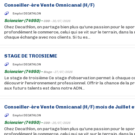
Conseiller-ère Vente Omnicanal (H/F)
Emploi DECATHLON
Scionzier (74950) -
CDD -
30/07/2026
Chez Decathlon, on partage bien plus qu'une passion pour le sport
profondément le commerce, celui qui se vit sur le terrain, dans la
chaque échange avec nos clients. Si tu es...
STAGE DE TROISIEME
Emploi DECATHLON
Scionzier (74950) -
Stage -
27/07/2026
Le stage de troisième Ce stage d'observation permet à chaque co
découvrir l'environnement professionnel. Offrir la chance de la 
aux futurs talents est dans notre ADN...
Conseiller-ère Vente Omnicanal (H/F) mois de Juillet 
Emploi DECATHLON
Scionzier (74950) -
CDD -
25/07/2026
Chez Decathlon, on partage bien plus qu'une passion pour le sport
profondément le commerce, celui qui se vit sur le terrain, dans la