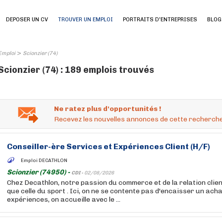
DEPOSER UN CV
TROUVER UN EMPLOI
PORTRAITS D'ENTREPRISES
BLOG
>
Emploi
Scionzier (74)
Scionzier (74) : 189 emplois trouvés
Ne ratez plus d'opportunités !
Recevez les nouvelles annonces de cette recherche
Conseiller-ère Services et Expériences Client (H/F)
Emploi DECATHLON
Scionzier (74950) -
CDI -
02/08/2026
Chez Decathlon, notre passion du commerce et de la relation clien
que celle du sport . Ici, on ne se contente pas d'encaisser un acha
expériences, on accueille avec le ...