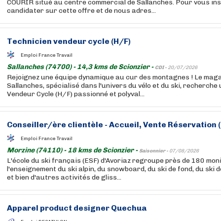
COURIR situé au centre commercial de Sallanches. Pour vous ins
candidater sur cette offre et de nous adres...
Technicien vendeur cycle (H/F)
Emploi France Travail
Sallanches (74700) - 14,3 kms de Scionzier -
CDI -
20/07/2026
Rejoignez une équipe dynamique au cur des montagnes ! Le maga
Sallanches, spécialisé dans l'univers du vélo et du ski, recherche
Vendeur Cycle (H/F) passionné et polyval...
Conseiller/ère clientèle - Accueil, Vente Réservation 
Emploi France Travail
Morzine (74110) - 18 kms de Scionzier -
Saisonnier -
07/08/2026
L'école du ski français (ESF) d'Avoriaz regroupe près de 180 mon
l'enseignement du ski alpin, du snowboard, du ski de fond, du ski 
et bien d'autres activités de gliss...
Apparel product designer Quechua