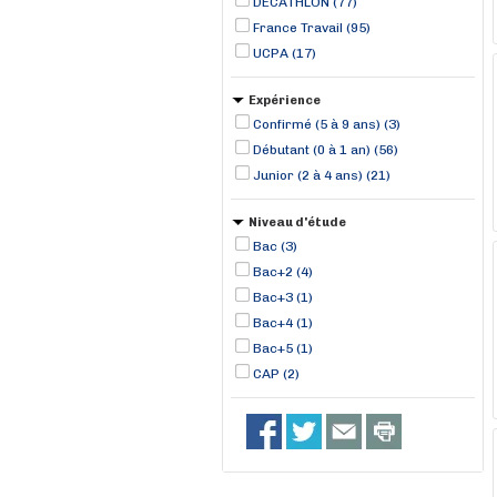
DECATHLON (77)
France Travail (95)
UCPA (17)
Expérience
Confirmé (5 à 9 ans) (3)
Débutant (0 à 1 an) (56)
Junior (2 à 4 ans) (21)
Niveau d'étude
Bac (3)
Bac+2 (4)
Bac+3 (1)
Bac+4 (1)
Bac+5 (1)
CAP (2)