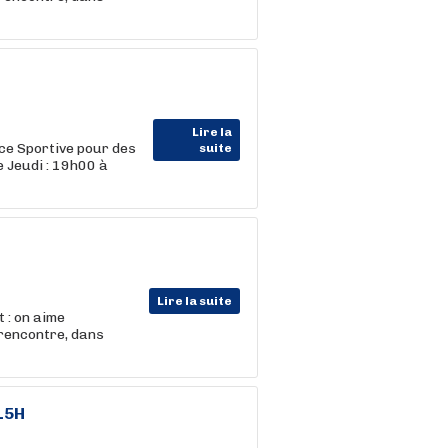
Lire la
ce Sportive pour des
suite
 Jeudi : 19h00 à
Lire la suite
 : on aime
 rencontre, dans
 15H