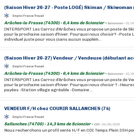
(Saison Hiver 26-27 - Poste LOGÉ) Skiman / Skiwoman 
Emploi France Travail
Arâches-la-Frasse (74300) - 6,4 kms de Scionzier -
Saisonnier -
01/0
INTERSPORT Les Carroz d'Arâches vous propose un poste de S
pour la prochaine saison d'hiver. Pourquoi nous choisir? -Poste 
individuel juste pour vous (sans aucun supplém...
(Saison Hiver 26-27) Vendeur / Vendeuse (débutant ac
Emploi France Travail
Arâches-la-Frasse (74300) - 6,4 kms de Scionzier -
Saisonnier -
01/0
INTERSPORT Les Carroz d'Arâches vous propose un poste de V
pour la prochaine saison d'hiver. Pourquoi nous choisir ? -Heur
payées -Station village agréable -Domaine ...
VENDEUR F/H chez COURIR SALLANCHES (74)
Emploi France Travail
Sallanches (74700) - 14,3 kms de Scionzier -
CDI -
04/08/2026
Nous recherchons un profil vente H/F en CDI Temps Plein 35H p