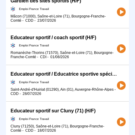
Gardien des sites sportifs (H/F)
Emploi France Travail
Mâcon (71000), Saône-et-Loire (71), Bourgogne-Franche-
Comté
-
CDD
-
23/07/2026
Educateur sportif / coach sportif (H/F)
Emploi France Travail
Romanèche-Thorins (71570), Saône-et-Loire (71), Bourgogne-
Franche-Comté
-
CDI
-
01/08/2026
Educateur sportif / Educatrice sportive spécialisé(e) en activité (H/F)
Emploi France Travail
Saint-André-d'Huiriat (01290), Ain (01), Auvergne-Rhône-Alpes
-
CDD
-
28/07/2026
Educateur sportif sur Cluny (71) (H/F)
Emploi France Travail
Cluny (71250), Saône-et-Loire (71), Bourgogne-Franche-
Comté
-
CDD
-
18/07/2026