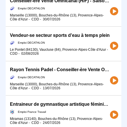
Conseiller-ère Vente Omnicanal (H/F) - Saison été - Sports d'Eau
Emploi DECATHLON
Marseille (13000), Bouches-du-Rhône (13), Provence-Alpes-
Côte d'Azur
-
CDD
-
30/07/2026
Vendeur-se secteur sports d'eau à temps plein
Emploi DECATHLON
Le Pontet (84130), Vaucluse (84), Provence-Alpes-Côte d'Azur
-
CDD
-
02/08/2026
Rayon Tennis Padel - Conseiller-ère Vente Omnicanal (H/F)
Emploi DECATHLON
Marseille (13000), Bouches-du-Rhône (13), Provence-Alpes-
Côte d'Azur
-
CDD
-
13/07/2026
Entraineur de gymnastique artistique féminine (H/F)
Emploi France Travail
Miramas (13140), Bouches-du-Rhône (13), Provence-Alpes-
Côte d'Azur
-
CDD
-
24/07/2026