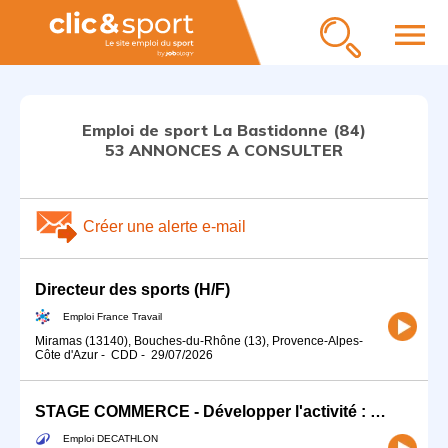
menu
Emploi de sport La Bastidonne (84)
53 ANNONCES A CONSULTER
Créer une alerte e-mail
Directeur des sports (H/F)
Emploi France Travail
Miramas (13140), Bouches-du-Rhône (13), Provence-Alpes-
Côte d'Azur
-
CDD
-
29/07/2026
STAGE COMMERCE - Développer l'activité : Sports Co, Raquettes Golf (H/F)
Emploi DECATHLON