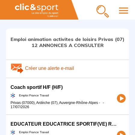
menu
Emploi animation activites de loisirs Privas (07)
12 ANNONCES A CONSULTER
Créer une alerte e-mail
Coach sportif H/F (H/F)
Emploi France Travail
Privas (07000), Ardèche (07), Auvergne-Rhône-Alpes
-
-
17/07/2026
EDUCATEUR EDUCATRICE SPORTIF(VE) RUGBY (H/F)
Emploi France Travail