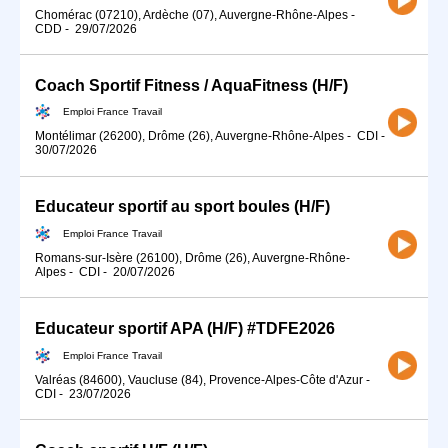
Chomérac (07210), Ardèche (07), Auvergne-Rhône-Alpes
-
CDD
-
29/07/2026
Coach Sportif Fitness / AquaFitness (H/F)
Emploi France Travail
Montélimar (26200), Drôme (26), Auvergne-Rhône-Alpes
-
CDI
-
30/07/2026
Educateur sportif au sport boules (H/F)
Emploi France Travail
Romans-sur-Isère (26100), Drôme (26), Auvergne-Rhône-
Alpes
-
CDI
-
20/07/2026
Educateur sportif APA (H/F) #TDFE2026
Emploi France Travail
Valréas (84600), Vaucluse (84), Provence-Alpes-Côte d'Azur
-
CDI
-
23/07/2026